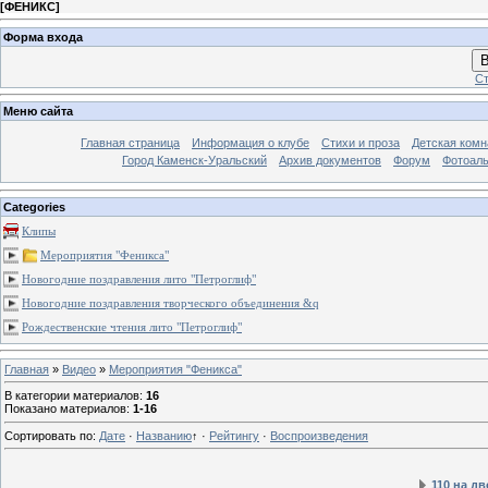
[
ФЕНИКС
]
Форма входа
В
Ст
Меню сайта
Главная страница
Информация о клубе
Стихи и проза
Детская комн
Город Каменск-Уральский
Архив документов
Форум
Фотоал
Categories
Клипы
Мероприятия "Феникса"
Новогодние поздравления лито "Петроглиф"
Новогодние поздравления творческого объединения &q
Рождественские чтения лито "Петроглиф"
Главная
»
Видео
»
Мероприятия "Феникса"
В категории материалов
:
16
Показано материалов
:
1-16
Сортировать по
:
Дате
·
Названию
↑
·
Рейтингу
·
Воспроизведения
110 на дв