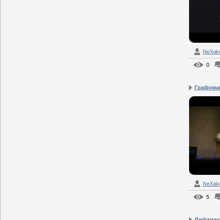
NeXak
0
Графома
NeXak
5
Любимая,