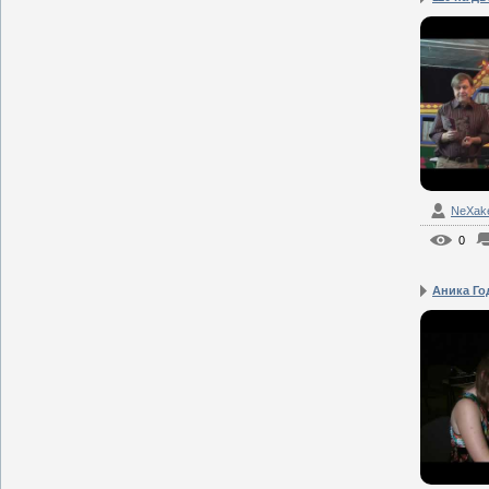
NeXak
0
Аника Го