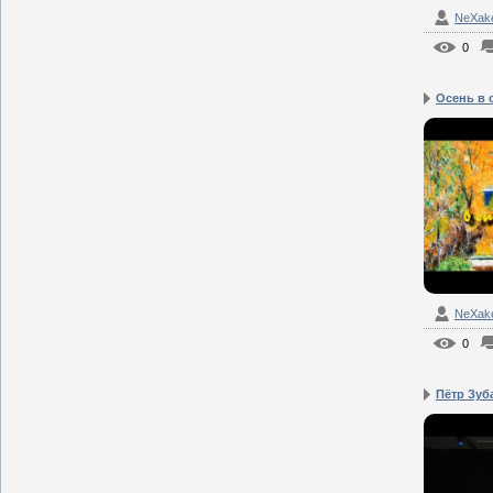
NeXak
0
Осень в 
NeXak
0
Пётр Зуба