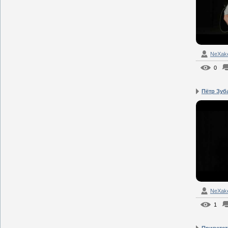
NeXak
0
Пётр Зуба
NeXak
1