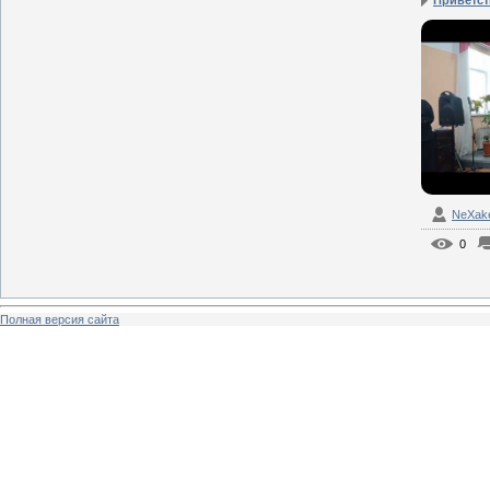
Приветст
NeXak
0
Полная версия сайта