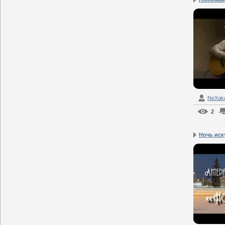
NeXak
2
Ночь иску