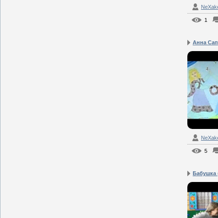
NeXak
1
Анна Сапо
NeXak
5
Бабушка 