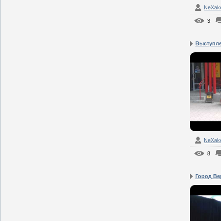
NeXak
3
Выступле
NeXak
8
Город Ве