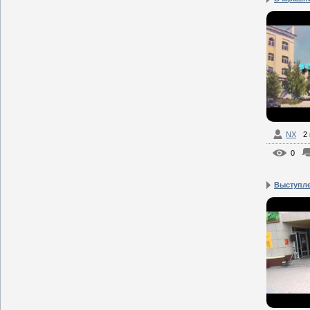
NX
2 
0
Выступле