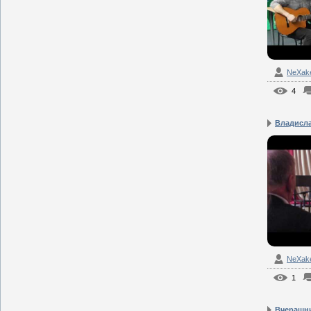
NeXak
4
Владисла
NeXak
1
Вчерашн