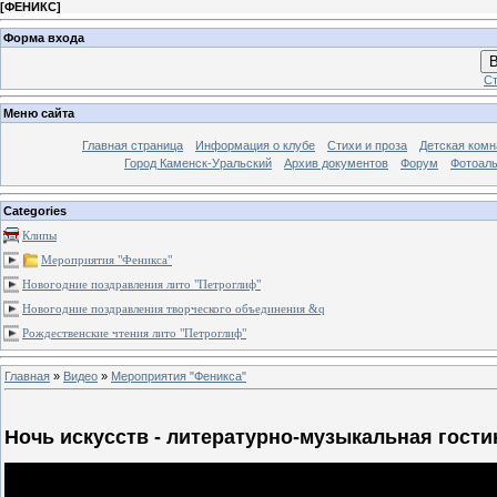
[
ФЕНИКС
]
Форма входа
В
Ст
Меню сайта
Главная страница
Информация о клубе
Стихи и проза
Детская комн
Город Каменск-Уральский
Архив документов
Форум
Фотоал
Categories
Клипы
Мероприятия "Феникса"
Новогодние поздравления лито "Петроглиф"
Новогодние поздравления творческого объединения &q
Рождественские чтения лито "Петроглиф"
Главная
»
Видео
»
Мероприятия "Феникса"
Ночь искусств - литературно-музыкальная гости