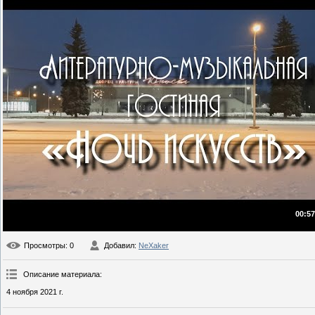
00:57
Просмотры
: 0
Добавил
:
NeXaker
Описание материала
:
4 ноября 2021 г.