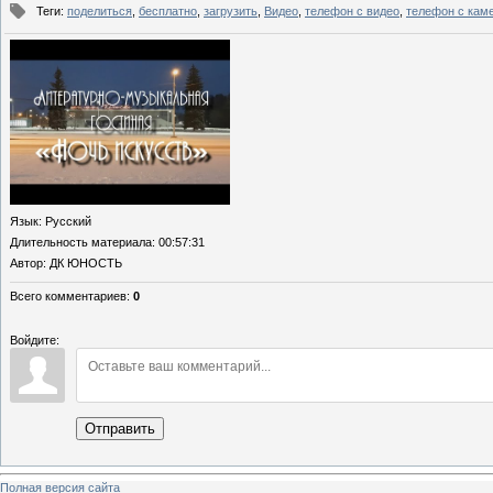
Теги
:
поделиться
,
бесплатно
,
загрузить
,
Видео
,
телефон с видео
,
телефон с кам
Язык
: Русский
Длительность материала
: 00:57:31
Автор
: ДК ЮНОСТЬ
Всего комментариев
:
0
Войдите:
Отправить
Полная версия сайта