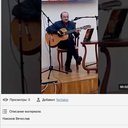
00:02
Просмотры
: 0
Добавил
:
NeXaker
Описание материала
:
Никонов Вячеслав