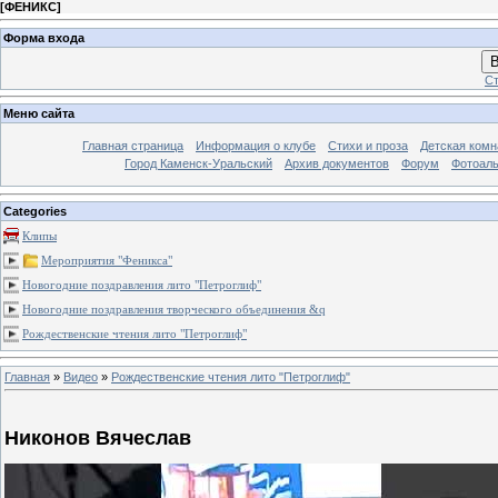
[
ФЕНИКС
]
Форма входа
В
Ст
Меню сайта
Главная страница
Информация о клубе
Стихи и проза
Детская комн
Город Каменск-Уральский
Архив документов
Форум
Фотоал
Categories
Клипы
Мероприятия "Феникса"
Новогодние поздравления лито "Петроглиф"
Новогодние поздравления творческого объединения &q
Рождественские чтения лито "Петроглиф"
Главная
»
Видео
»
Рождественские чтения лито "Петроглиф"
Никонов Вячеслав