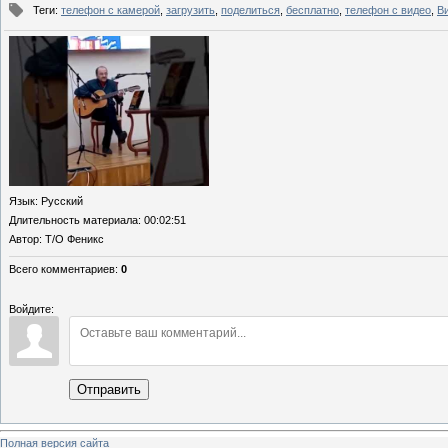
Теги
:
телефон с камерой
,
загрузить
,
поделиться
,
бесплатно
,
телефон с видео
,
В
Язык
: Русский
Длительность материала
: 00:02:51
Автор
: Т/О Феникс
Всего комментариев
:
0
Войдите:
Отправить
Полная версия сайта