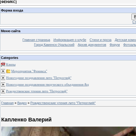
[
ФЕНИКС
]
Форма входа
В
Ст
Меню сайта
Главная страница
Информация о клубе
Стихи и проза
Детская комн
Город Каменск-Уральский
Архив документов
Форум
Фотоал
Categories
Клипы
Мероприятия "Феникса"
Новогодние поздравления лито "Петроглиф"
Новогодние поздравления творческого объединения &q
Рождественские чтения лито "Петроглиф"
Главная
»
Видео
»
Рождественские чтения лито "Петроглиф"
Капленко Валерий