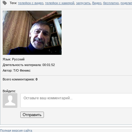
Теги
:
телефон с видео
,
телефон с камерой
,
загрузить
,
Видео
,
бесплатно
,
подели
Язык
: Русский
Длительность материала
: 00:01:52
Автор
: Т/О Феникс
Всего комментариев
:
0
Войдите:
Отправить
Полная версия сайта