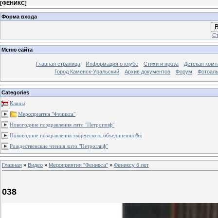
[
ФЕНИКС
]
Форма входа
В
Ст
Меню сайта
Главная страница
Информация о клубе
Стихи и проза
Детская комн
Город Каменск-Уральский
Архив документов
Форум
Фотоал
Categories
Клипы
Мероприятия "Феникса"
Новогодние поздравления лито "Петроглиф"
Новогодние поздравления творческого объединения &q
Рождественские чтения лито "Петроглиф"
Главная
»
Видео
»
Мероприятия "Феникса"
»
Фениксу 6 лет
038