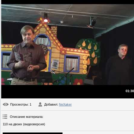
01:30
Просмотры
: 1
Добавил
:
NeXaker
Описание материала
:
110 на двоих (видеоверсия)