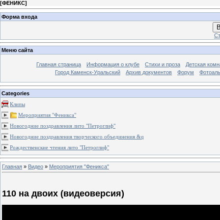
[
ФЕНИКС
]
Форма входа
В
Ст
Меню сайта
Главная страница
Информация о клубе
Стихи и проза
Детская комн
Город Каменск-Уральский
Архив документов
Форум
Фотоал
Categories
Клипы
Мероприятия "Феникса"
Новогодние поздравления лито "Петроглиф"
Новогодние поздравления творческого объединения &q
Рождественские чтения лито "Петроглиф"
Главная
»
Видео
»
Мероприятия "Феникса"
110 на двоих (видеоверсия)