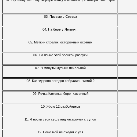
02. Про попугая Рому, черную кошку и немного про автора этих строк
03. Письмо с Севера
04. На берегу Ямыля...
05. Меткий стрелок, осторожный охотник
06. На языке этой звонкой разлуки
07. В минуты музыки печальной
08. Как здорово сегодня собрались зимой 2
09. Речка Каменка, берег каменный
10. Жило 12 разбойников
11. Я носки свои сушу над кастрюлей с супом
12. Боже мой не сходит с уст