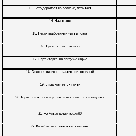
13. Лето держится на волоске, лето тает
14. Наигрыши
15. Песок прибрежный чист и тонок
16. Время колокольчиков
17. Порт Игарка, на погрузке жарко
18. Осенняя слякоть, трактир придорожный
19. Зима кончается почти
20. Горячей и черной картошкой печеной согрей ладошки
21. На Алтае дожди взахлёб
22. Корабли расстаются как женщины