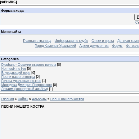
[
ФЕНИКС
]
Форма входа
В
Ст
Меню сайта
Главная страница
Информация о клубе
Стихи и проза
Детская комн
Город Каменск-Уральский
Архив документов
Форум
Фотоал
Categories
Diophant - Осколки старого винила
[0]
No musik no live
[0]
Блуждающий нерв
[0]
Песни нашего костра
[2]
Голоса уральских поэтов
[1]
Мелодика Дмитрия Покровского
[0]
Лехаим (концертный альбом)
[1]
Главная
»
Файлы
»
Альбомы
»
Песни нашего костра
ПЕСНИ НАШЕГО КОСТРА
К