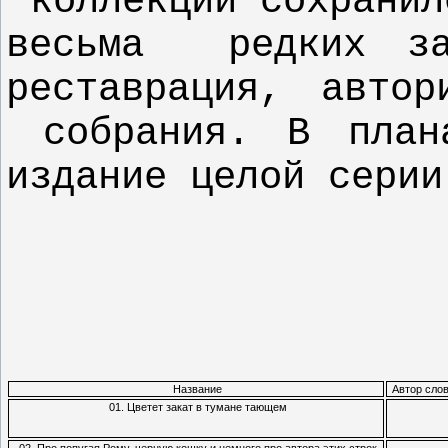
коллекции
сохранил
весьма
редких з
реставрация, автор
собрания. В план
издание целой серии
Название
Автор сло
01. Цветет закат в тумане тающем