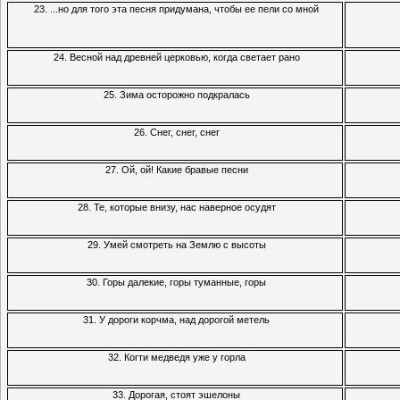
23. ...но для того эта песня придумана, чтобы ее пели со мной
24. Весной над древней церковью, когда светает рано
25. Зима осторожно подкралась
26. Снег, снег, снег
27. Ой, ой! Какие бравые песни
28. Те, которые внизу, нас наверное осудят
29. Умей смотреть на Землю с высоты
30. Горы далекие, горы туманные, горы
31. У дороги корчма, над дорогой метель
32. Когти медведя уже у горла
33. Дорогая, стоят эшелоны