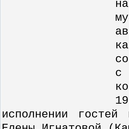
н
м
ав
к
со
с 
к
1
исполнении гостей 
Елены Игнатовой (Ка