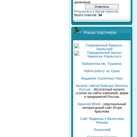
дневников
Результаты
|
Архив опросов
Всего ответов:
34
Наши партнеры
Библиотека им. Пушкина
Найти работу на Урале
Академия Сказочных Наук
Каталог сайтов Relevant Directory
Россия
- бесплатный каталог
ссылок на сайты компаний, фирм
и предприятий России.
Kраснов World
- персональный
литературный сайт Игоря
Краснова
Сайт Людмилы и Валентина
Никоры
ПетроглиФ