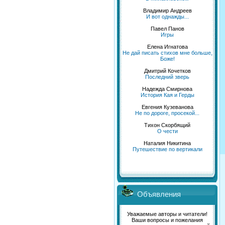
Владимир Андреев
И вот однажды...
Павел Панов
Игры
Елена Игнатова
Не дай писать стихов мне больше,
Боже!
Дмитрий Кочетков
Последний зверь
Надежда Смирнова
История Кая и Герды
Евгения Кузеванова
Не по дороге, просекой...
Тихон Скорбящий
О чести
Наталия Никитина
Путешествие по вертикали
Объявления
Уважаемые авторы и читатели!
Ваши вопросы и пожелания