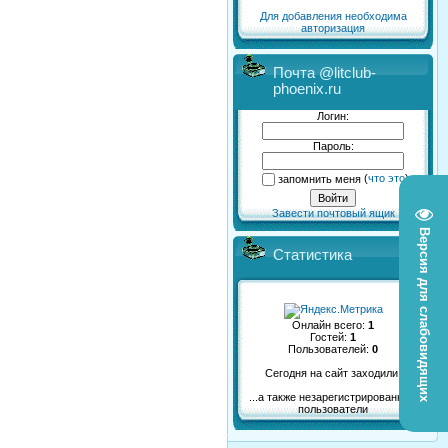
Для добавления необходима
авторизация
Почта @litclub-
phoenix.ru
Логин:
Пароль:
запомнить меня
(
что это
)
Завести почтовый ящик
Версия для слабовидящих
Статистика
Онлайн всего:
1
Гостей:
1
Пользователей:
0
Сегодня на сайт заходили:
...а также незарегистрированные
пользователи