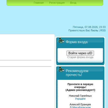
Главная
Регистрация
Вход
Пятница, 07.08.2026, 23:33
Приветствую Вас
Гость
|
RSS
Форма входа
Войти через uID
Старая форма входа
Рекомендуем
прочесть!
Прочтите в первую
очередь!
(Админ рекомендует!)
Николай Ганебных
Украдём
Алексей Еранцев
В Михайловском