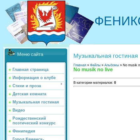
ФЕНИК
Меню сайта
Музыкальная гостиная
Главная
»
Файлы
»
Альбомы
» No musik no
No musik no live
Главная страница
Информация о клубе
В категории материалов
:
0
Стихи и проза
Детская комната
Музыкальная гостиная
Видео
Рождественский
поэтический конкурс
Фенипедия
Город Каменск-