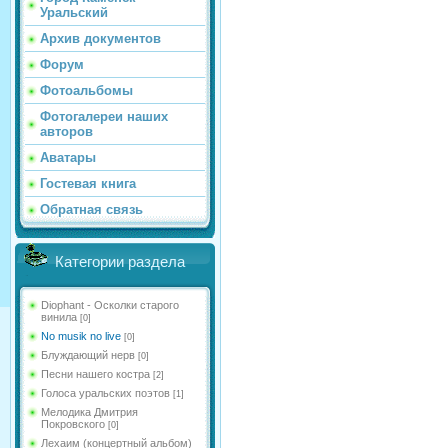
Уральский
Архив документов
Форум
Фотоальбомы
Фотогалереи наших
авторов
Аватары
Гостевая книга
Обратная связь
Категории раздела
Diophant - Осколки старого
винила
[0]
No musik no live
[0]
Блуждающий нерв
[0]
Песни нашего костра
[2]
Голоса уральских поэтов
[1]
Мелодика Дмитрия
Покровского
[0]
Лехаим (концертный альбом)