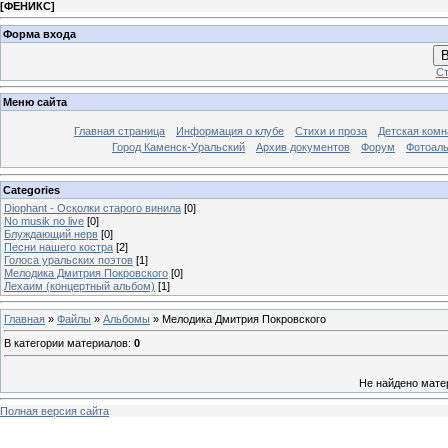
[
ФЕНИКС
]
Форма входа
В
Ст
Меню сайта
Главная страница
Информация о клубе
Стихи и проза
Детская комн
Город Каменск-Уральский
Архив документов
Форум
Фотоал
Categories
Diophant - Осколки старого винила
[0]
No musik no live
[0]
Блуждающий нерв
[0]
Песни нашего костра
[2]
Голоса уральских поэтов
[1]
Мелодика Дмитрия Покровского
[0]
Лехаим (концертный альбом)
[1]
Главная
»
Файлы
»
Альбомы
» Мелодика Дмитрия Покровского
В категории материалов
:
0
Не найдено мате
Полная версия сайта