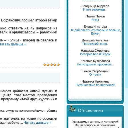
Владимир Андреев
И вот однажды...
Павел Панов
Игры
 Богданович, прошёл второй вечер
Елена Игнатова
но ответить на 49 вопросов из
Не дай писать стихов мне больше,
тели и организаторы – работники
Боже!
е – «блице» вперёд вырвалась и
Дмитрий Кочетков
Последний зверь
Читать дальше »
Надежда Смирнова
История Кая и Герды
Евгения Кузеванова
Не по дороге, просекой...
Тихон Скорбящий
О чести
Наталия Никитина
Путешествие по вертикали
шегося фанатам живой музыки и
й центр стал местом проведения
 программу «Мой друг, художник и
Объявления
ись окунуть почтеннейшую публику
зрителей: на ковре по-соседски
Уважаемые авторы и читатели!
нькая мебель
...
Читать дальше »
Ваши вопросы и пожелания