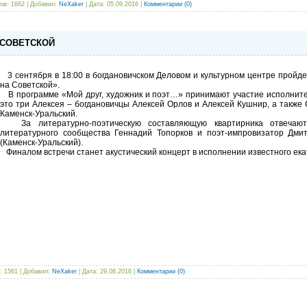
ов: 1662 | Добавил:
NeXaker
| Дата:
05.09.2016
|
Комментарии (0)
 СОВЕТСКОЙ
3 сентября в 18:00 в богдановичском Деловом и культурном центре пройде
на Советской».
В программе «Мой друг, художник и поэт…» принимают участие исполнител
это три Алексея – богдановичцы Алексей Орлов и Алексей Кушнир, а такж
Каменск-Уральский.
За литературно-поэтическую составляющую квартирника отвечают п
литературного сообщества Геннадий Топорков и поэт-импровизатор Дмит
(Каменск-Уральский).
Финалом встречи станет акустический концерт в исполнении известного ек
: 1561 | Добавил:
NeXaker
| Дата:
29.08.2016
|
Комментарии (0)