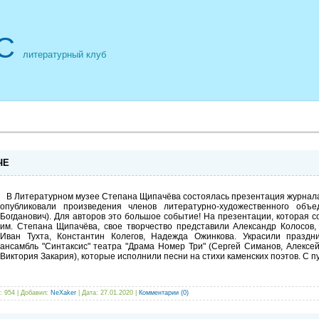
С
литературный клуб
ЧЕ
В Литературном музее Степана Щипачёва состоялась презентация журнала "В
опубликовали произведения членов литературно-художественного объе
Богданович). Для авторов это большое событие! На презентации, которая с
им. Степана Щипачёва, свое творчество представили Александр Колосов,
Иван Тухта, Константин Колегов, Надежда Ожинкова. Украсили праздник
ансамбль "Синтаксис" театра "Драма Номер Три" (Сергей Симанов, Алексе
Виктория Закария), которые исполнили песни на стихи каменских поэтов. С 
: 954 | Добавил:
NeXaker
| Дата:
27.01.2020
|
Комментарии (0)