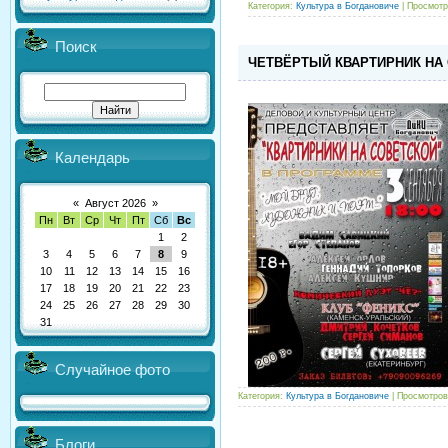
Категория:
Культура в Богдановиче
| Просмотр
Поиск
ЧЕТВЁРТЫЙ КВАРТИРНИК НА
Календарь
«
Август 2026
»
Пн
Вт
Ср
Чт
Пт
Сб
Вс
1
2
3
4
5
6
7
8
9
10
11
12
13
14
15
16
17
18
19
20
21
22
23
24
25
26
27
28
29
30
31
Случайное фото
Категория:
Культура в Богдановиче
| Просмотров
Блоги