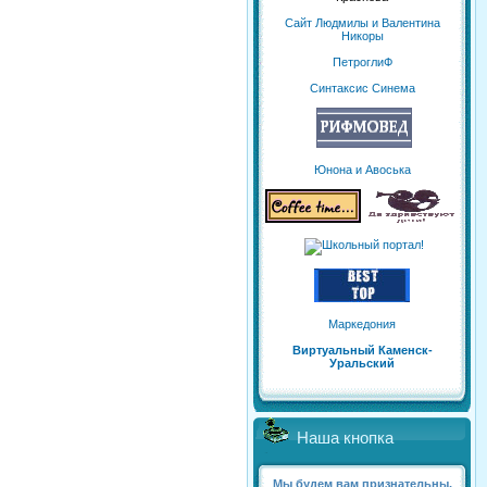
Сайт Людмилы и Валентина
Никоры
ПетроглиФ
Синтаксис Синема
Юнона и Авоська
Маркедония
Виртуальный Каменск-
Уральский
Наша кнопка
Мы будем вам признательны,