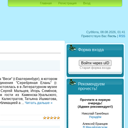
Главная
Регистрация
Вход
Суббота, 08.08.2026, 01:41
Приветствую Вас
Гость
|
RSS
Форма входа
Войти через uID
Старая форма входа
еси" (г.Екатеринбург), в котором
динения "Серебряная Елань" (г.
Рекомендуем
остоялась в в Литературном музее
прочесть!
 Сергей Мальцев, Игорь Семёнов,
 гости из Каменска-Уральского,
й Калистратов, Татьяна Ишматова,
Прочтите в первую
публикацией а
...
Читать дальше »
очередь!
(Админ рекомендует!)
Николай Ганебных
Украдём
Алексей Еранцев
В Михайловском