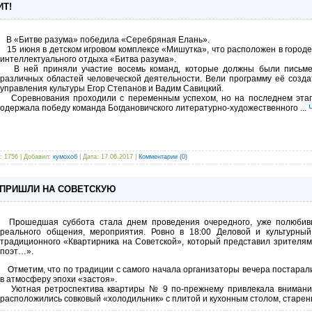
ИТ!
В «Битве разума» победила «Серебряная Елань».
15 июня в детском игровом комплексе «Мишутка», что расположен в городе
интеллектуального отдыха «Битва разума».
В ней приняли участие восемь команд, которые должны были письмен
различных областей человеческой деятельности. Вели программу её созда
управления культуры Егор Степанов и Вадим Савицкий.
Соревнования проходили с переменным успехом, но на последнем этап
одержала победу команда Богдановичского литературно-художественного
...
: 1756 | Добавил:
кумохоб
| Дата:
17.06.2017
|
Комментарии (0)
 ПРИШЛИ НА СОВЕТСКУЮ
Прошедшая суббота стала днем проведения очередного, уже полюбив
реального общения, мероприятия. Ровно в 18:00 Деловой и культурны
традиционного «Квартирника на Советской», который представил зрителям
поэт…».
Отметим, что по традиции с самого начала организаторы вечера постарал
в атмосферу эпохи «застоя».
Уютная ретроспектива квартиры № 9 по-прежнему привлекала внимание 
расположились совковый «холодильник» с плитой и кухонным столом, старе