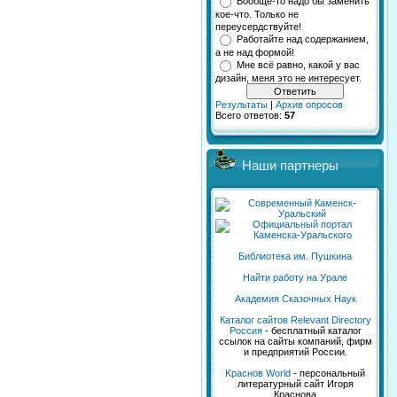
Вообще-то надо бы заменить
кое-что. Только не
переусердствуйте!
Работайте над содержанием,
а не над формой!
Мне всё равно, какой у вас
дизайн, меня это не интересует.
Результаты
|
Архив опросов
Всего ответов:
57
Наши партнеры
Библиотека им. Пушкина
Найти работу на Урале
Академия Сказочных Наук
Каталог сайтов Relevant Directory
Россия
- бесплатный каталог
ссылок на сайты компаний, фирм
и предприятий России.
Kраснов World
- персональный
литературный сайт Игоря
Краснова