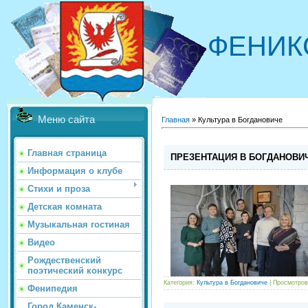
ФЕНИК
Меню сайта
Главная
»
Культура в Богдановиче
Главная страница
ПРЕЗЕНТАЦИЯ В БОГДАНОВИ
Информация о клубе
Стихи и проза
Детская комната
Музыкальная гостиная
Видео
Рождественский
поэтический конкурс
Категория:
Культура в Богдановиче
| Просмотров
Фенипедия
Город Каменск-