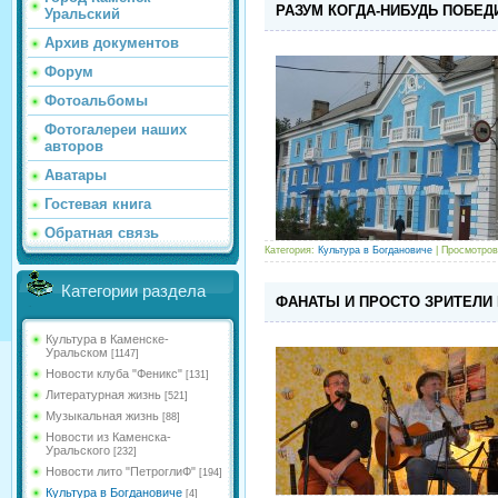
РАЗУМ КОГДА-НИБУДЬ ПОБЕД
Уральский
Архив документов
Форум
Фотоальбомы
Фотогалереи наших
авторов
Аватары
Гостевая книга
Обратная связь
Категория:
Культура в Богдановиче
| Просмотров
Категории раздела
ФАНАТЫ И ПРОСТО ЗРИТЕЛИ
Культура в Каменске-
Уральском
[1147]
Новости клуба "Феникс"
[131]
Литературная жизнь
[521]
Музыкальная жизнь
[88]
Новости из Каменска-
Уральского
[232]
Новости лито "ПетроглиФ"
[194]
Культура в Богдановиче
[4]