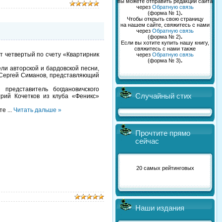
вы можете отправить редакции сайта
через
Обратную связь
(форма № 1)
.
Чтобы открыть свою страницу
на нашем сайте, свяжитесь с нами
через
Обратную связь
(форма № 2)
.
Если вы хотите купить нашу книгу,
свяжитесь с нами также
т четвертый по счету «Квартирник
через
Обратную связь
(форма № 3)
.
и авторской и бардовской песни,
е Сергей Симанов, представляющий
редставитель богдановичского
Случайный стих
рий Кочетков из клуба «Феникс»
ате
...
Читать дальше »
Прочтите прямо
сейчас
20 самых рейтинговых
Наши издания