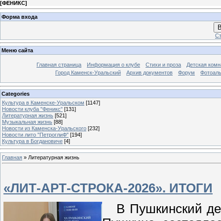
[
ФЕНИКС
]
Форма входа
В
Ст
Меню сайта
Главная страница
Информация о клубе
Стихи и проза
Детская комн
Город Каменск-Уральский
Архив документов
Форум
Фотоал
Categories
Культура в Каменске-Уральском
[1147]
Новости клуба "Феникс"
[131]
Литературная жизнь
[521]
Музыкальная жизнь
[88]
Новости из Каменска-Уральского
[232]
Новости лито "ПетроглиФ"
[194]
Культура в Богдановиче
[4]
Главная
»
Литературная жизнь
«ЛИТ-АРТ-СТРОКА-2026». ИТОГИ
В Пушкинский день