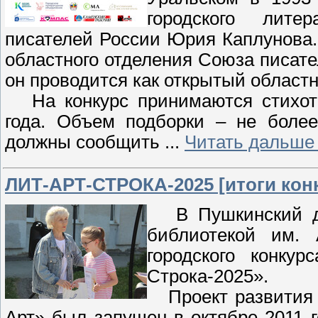
городского лите
писателей России Юрия Каплунова.
областного отделения Союза писат
он проводится как открытый област
На конкурс принимаются стихотв
года. Объем подборки – не более
должны сообщить
...
Читать дальше
ЛИТ-АРТ-СТРОКА-2025 [итоги кон
В Пушкинский ден
библиотекой им.
городского конку
Строка-2025».
Проект развития л
Арт» был запущен в октябре 2011 г