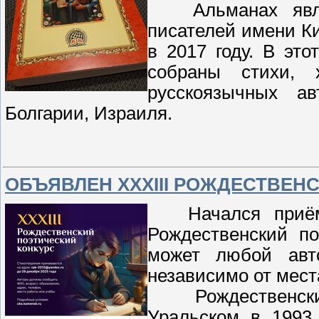
Альманах являе
писателей имени К
в 2017 году. В эт
собраны стихи, 
русскоязычных ав
Болгарии, Израиля.
ОБЪЯВЛЕН XXXIII РОЖДЕСТВЕН
Начался приём з
Рождественский по
может любой авт
независимо от мест
Рождественский
Уральском в 1993 