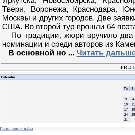
Иркутска, Новосибирска, Красно
Твери, Воронежа, Краснодара, Юн
Москвы и других городов. Две заявк
США. Во второй тур прошли 64 поэт
По традиции, жюри вручило два к
номинации и среди авторов из Каме
В основной но
...
Читать дальше
1-10
11-2
Calendar
Пн
Вт
3
4
10
11
17
18
24
25
31
Полная версия сайта