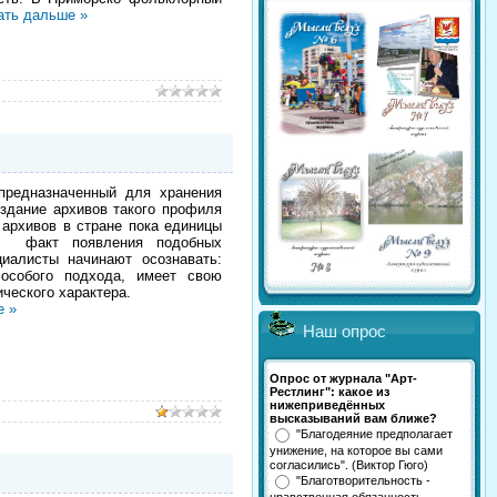
ать дальше »
предназначенный для хранения
оздание архивов такого профиля
 архивов в стране пока единицы
 Но факт появления подобных
иалисты начинают осознавать:
 особого подхода, имеет свою
ического характера.
е »
Наш опрос
Опрос от журнала "Арт-
Рестлинг": какое из
нижеприведённых
высказываний вам ближе?
"Благодеяние предполагает
унижение, на которое вы сами
согласились". (Виктор Гюго)
"Благотворительность -