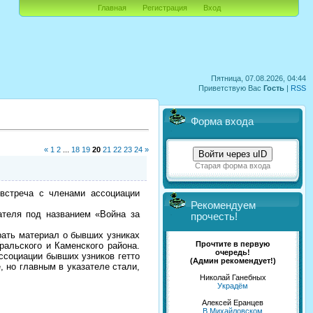
Главная
Регистрация
Вход
Пятница, 07.08.2026, 04:44
Приветствую Вас
Гость
|
RSS
Форма входа
«
1
2
...
18
19
20
21
22
23
24
»
Войти через uID
Старая форма входа
встреча с членами ассоциации
Рекомендуем
ателя под названием «Война за
прочесть!
рать материал о бывших узниках
Прочтите в первую
ральского и Каменского района.
очередь!
ссоциации бывших узников гетто
(Админ рекомендует!)
, но главным в указателе стали,
Николай Ганебных
Украдём
Алексей Еранцев
В Михайловском