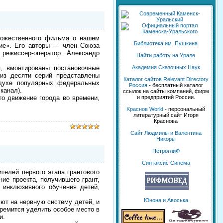
дожественного фильма о нашем
Библиотека им. Пушкина
ние». Его авторы — член Союза
режиссер-оператор Александр
Найти работу на Урале
 вмонтированы постановочные
Академия Сказочных Наук
из десяти серий представлены
Каталог сайтов Relevant Directory
 духе популярных федеральных
Россия
- бесплатный каталог
канал).
ссылок на сайты компаний, фирм
о движение города во времени,
и предприятий России.
Kраснов World
- персональный
литературный сайт Игоря
Краснова
Сайт Людмилы и Валентина
Никоры
ПетроглиФ
Синтаксис Синема
елей первого этапа грантового
ие проекта, получившего грант,
 инклюзивного обучения детей,
Юнона и Авоська
ют на нервную систему детей, и
ремится уделить особое место в
и.