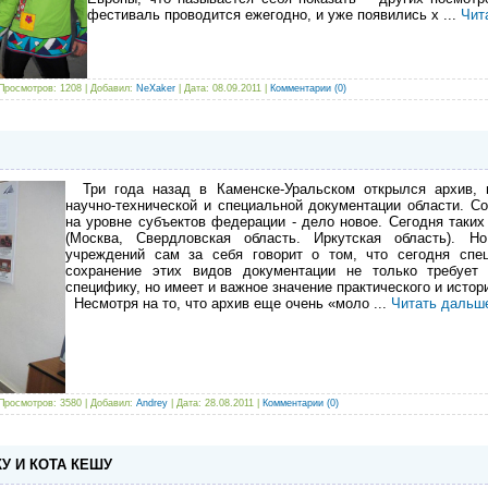
фестиваль проводится ежегодно, и уже появились х
...
Чит
Просмотров: 1208 | Добавил:
NeXaker
| Дата:
08.09.2011
|
Комментарии (0)
Три года назад в Каменске-Уральском открылся архив, 
научно-технической и специальной документации области. С
на уровне субъектов федерации - дело новое. Сегодня таких
(Москва, Свердловская область. Иркутская область).
учреждений сам за себя говорит о том, что сегодня спец
сохранение этих видов документации не только требует
специфику, но имеет и важное значение практического и истор
Несмотря на то, что архив еще очень «моло
...
Читать дальш
Просмотров: 3580 | Добавил:
Andrey
| Дата:
28.08.2011
|
Комментарии (0)
У И КОТА КЕШУ