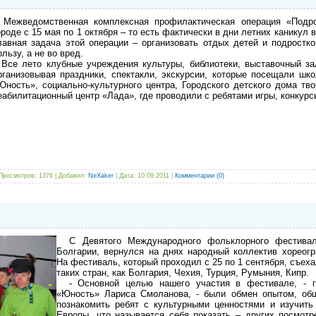
ежведомственная комплексная профилактическая операция «Подро
ороде с 15 мая по 1 октября – то есть фактически в дни летних каникул 
лавная задача этой операции – организовать отдых детей и подростк
ользу, а не во вред.
се лето клубные учреждения культуры, библиотеки, выставочный за
рганизовывая праздники, спектакли, экскурсии, которые посещали шк
Юность», социально-культурного центра, Городского детского дома тв
еабилитационный центр «Лада», где проводили с ребятами игры, конкурс
Просмотров: 1376 | Добавил:
NeXaker
| Дата:
10.09.2011
|
Комментарии (0)
С Девятого Международного фольклорного фестивал
Болгарии, вернулся на днях народный коллектив хореог
На фестиваль, который проходил с 25 по 1 сентября, съех
таких стран, как Болгария, Чехия, Турция, Румыния, Кипр.
- Основной целью нашего участия в фестивале, - го
«Юность» Лариса Смоланова, - были обмен опытом, общ
познакомить ребят с культурными ценностями и изучит
Европы, что называется себя показать – других посмот