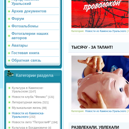
Уральский
Архив документов
Форум
Фотоальбомы
Категория:
Новости из Каменска-Уральского
| 
Фотогалереи наших
авторов
Аватары
ТЫСЯЧУ - ЗА ТАЛАНТ!
Гостевая книга
Обратная связь
Категории раздела
Культура в Каменске-
Уральском
[1147]
Новости клуба "Феникс"
[131]
Литературная жизнь
[521]
Музыкальная жизнь
[88]
Категория:
Новости из Каменска-Уральского
| 
Новости из Каменска-
Уральского
[232]
Новости лито "ПетроглиФ"
[194]
РАЗВЛЕКАЛИ, УВЛЕКАЛИ
Культура в Богдановиче
[4]