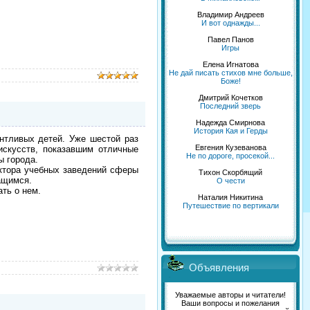
Владимир Андреев
И вот однажды...
Павел Панов
Игры
Елена Игнатова
Не дай писать стихов мне больше,
Боже!
Дмитрий Кочетков
Последний зверь
Надежда Смирнова
История Кая и Герды
тливых детей. Уже шестой раз
Евгения Кузеванова
скусств, показавшим отличные
Не по дороге, просекой...
ы города.
ктора учебных заведений сферы
Тихон Скорбящий
ащимся.
О чести
ть о нем.
Наталия Никитина
Путешествие по вертикали
Объявления
Уважаемые авторы и читатели!
Ваши вопросы и пожелания