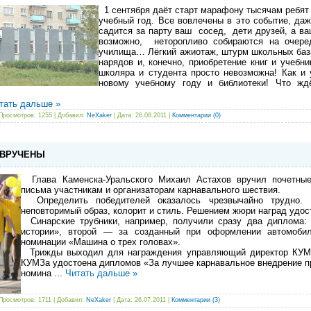
1 сентября даёт старт марафону тысячам ребят
учебный год. Все вовлечены в это событие, да
садится за парту ваш сосед, дети друзей, а в
возможно, неторопливо собираются на очере
училища… Лёгкий ажиотаж, штурм школьных база
нарядов и, конечно, приобретение книг и учебник
школяра и студента просто невозможна! Как и 
новому учебному году и библиотеки! Что жд
тать дальше »
Просмотров: 1255 | Добавил:
NeXaker
| Дата:
26.08.2011
|
Комментарии (0)
 ВРУЧЕНЫ
Глава Каменска-Уральского Михаил Астахов вручил почетные
письма участникам и организаторам карнавального шествия.
Определить победителей оказалось чрезвычайно трудно.
неповторимый образ, колорит и стиль. Решением жюри наград удос
Синарские трубники, например, получили сразу два диплома:
истории», второй — за созданный при оформлении автомоб
номинации «Машина о трех головах».
Трижды выходил для награждения управляющий директор КУМЗ
КУМЗа удостоена дипломов «За лучшее карнавальное внедрение п
номина
...
Читать дальше »
Просмотров: 1711 | Добавил:
NeXaker
| Дата:
26.07.2011
|
Комментарии (3)