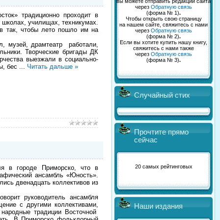
вы можете отправить редакции сайта
через
Обратную связь
(форма № 1)
.
сток» традиционно проходит в
Чтобы открыть свою страницу
в школах, училищах, техникумах.
на нашем сайте, свяжитесь с нами
ов так, чтобы лето пошло им на
через
Обратную связь
(форма № 2)
.
Если вы хотите купить нашу книгу,
л, музей, драмтеатр работали,
свяжитесь с нами также
ольники. Творческие бригады ДК
через
Обратную связь
орчества выезжали в социально-
(форма № 3)
.
ы, бес
...
Читать дальше »
Случайный стих
Прочтите прямо
сейчас
20 самых рейтинговых
я в городе Приморско, что в
рафический ансамбль «Юность».
ались двенадцать коллективов из
ворит руководитель ансамбля
ение с другими коллективами,
Наши издания
ь народные традиции Восточной
реть. В Приморско фольклорный