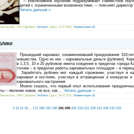
─ Инклюзивное обучение подразумевает совместное обуче
детей с ограниченными возможностями, ─ поясняет директо
Читать дальше »
Просмотров: 1503 | Добавил:
NeXaker
| Дата:
21.07.2011
|
Комментарии (0)
УБЛИКИ
Прошедший карнавал, ознаменовавший празднование 310-лети
новшества. Одно из них – карнавальные деньги (рублики). Ка
в 1,3,5, 10 и 25 рубликов имела хождение в пределах города К
точнее – в пределах работы карнавальных площадок – в период
Заработать рублики мог каждый горожанин, участвуя в ка
карнавал в костюме, участвуя в аттракционах и конкурсах 
карнавального настроения.
Можно сказать, что первый опыт использования праздничных
ы – явление новое, не все, как
...
Читать дальше »
Просмотров: 1499 | Добавил:
NeXaker
| Дата:
20.07.2011
|
Комментарии (0)
1-10
11-20
...
171-180
181-190
191-200
201-210
211-220
221-230
231-232