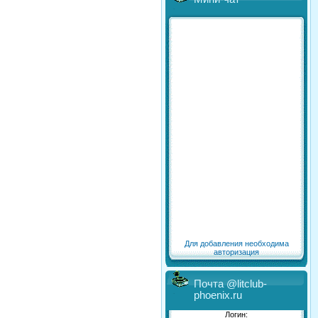
Для добавления необходима
авторизация
Почта @litclub-
phoenix.ru
Логин: