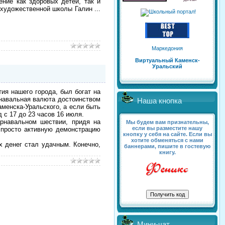
ние как здоровых детей, так и
р художественной школы Галин
...
Маркедония
Виртуальный Каменск-
Уральский
я нашего города, был богат на
рнавальная валюта достоинством
Наша кнопка
аменска-Уральского, а если быть
 с 17 до 23 часов 16 июля.
рнавальном шествии, придя на
Мы будем вам признательны,
если вы разместите нашу
и просто активную демонстрацию
кнопку у себя на сайте. Если вы
хотите обменяться с нами
 денег стал удачным. Конечно,
баннерами, пишите в гостевую
книгу.
Мини-чат