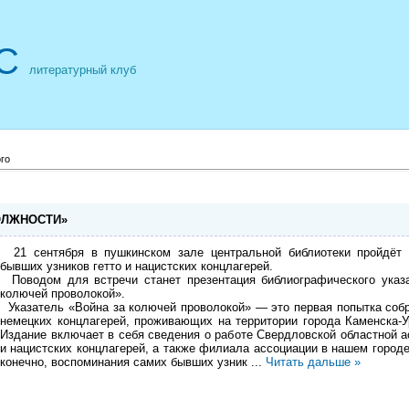
С
литературный клуб
го
ОЛЖНОСТИ»
21 сентября в пушкинском зале центральной библиотеки пройдёт 
бывших узников гетто и нацистских концлагерей.
Поводом для встречи станет презентация библиографического указ
колючей проволокой».
Указатель «Война за колючей проволокой» — это первая попытка соб
немецких концлагерей, проживающих на территории города Каменска-У
Издание включает в себя сведения о работе Свердловской областной а
и нацистских концлагерей, а также филиала ассоциации в нашем городе
конечно, воспоминания самих бывших узник
...
Читать дальше »