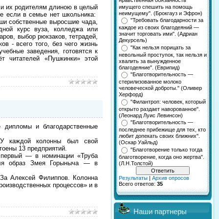
нравственная обязанность
 и их родителям длиною в целый
имущего спешить на помощь
неимущему". (Брокгауз и Эфрон)
же если в семье нет школьника:
"Требовать благодарности за
аши собственные выросшие чада,
каждое из своих благодеяний —
дной курс вуза, колледжа или
значит торговать ими". (Адриан
ров, выбор рюкзаков, тетрадей,
Декурсель)
ов - всего того, без чего жизнь
"Как нельзя порицать за
учебные заведения, готовятся к
невольный проступок, так нельзя и
ёт читателей «Пушкинки» этой
хвалить за вынужденное
благодеяние". (Еврипид)
"Благотворительность —
стерилизованное молоко
человеческой доброты." (Оливер
Херфорд)
"Филантроп: человек, который
открыто раздает наворованное".
(Леонард Луис Левинсон)
"Благотворительность —
 дипломы и благодарственные
последнее прибежище для тех, кто
любит допекать своих ближних".
 У каждой колонны был свой
(Оскар Уайльд)
тоены 13 предприятий.
"Благотворение только тогда
 первый — в номинации «Труба
благотворение, когда оно жертва".
иля образ Змея Горыныча — в
(Л.Н.Толстой)
а Алексей Филиппов. Колонна
Результаты
|
Архив опросов
Всего ответов:
35
роизводственных процессов» и в
Наши партнеры