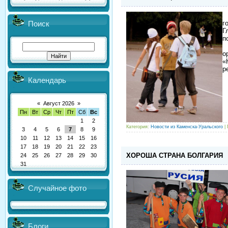
М
г
Поиск
Г
п
В
о
«
р
Календарь
«
Август 2026
»
Пн
Вт
Ср
Чт
Пт
Сб
Вс
1
2
Категория:
Новости из Каменска-Уральского
| 
3
4
5
6
7
8
9
10
11
12
13
14
15
16
17
18
19
20
21
22
23
ХОРОША СТРАНА БОЛГАРИЯ
24
25
26
27
28
29
30
31
Случайное фото
Блоги