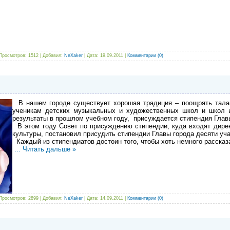
Просмотров: 1512 | Добавил:
NeXaker
| Дата:
19.09.2011
|
Комментарии (0)
В нашем городе существует хорошая традиция – поощрять талан
ученикам детских музыкальных и художественных школ и школ и
результаты в прошлом учебном году, присуждается стипендия Глав
В этом году Совет по присуждению стипендии, куда входят дире
культуры, постановил присудить стипендии Главы города десяти уч
Каждый из стипендиатов достоин того, чтобы хоть немного рассказа
...
Читать дальше »
Просмотров: 2899 | Добавил:
NeXaker
| Дата:
14.09.2011
|
Комментарии (0)