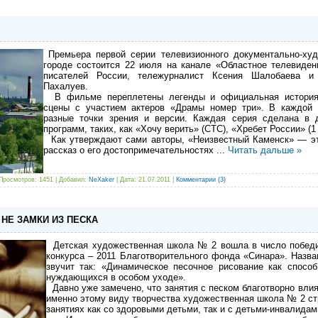
Премьера первой серии телевизионного документально-ху
городе состоится 22 июля на канале «Областное телевиде
писателей России, тележурналист Ксения Шалобаева и 
Пахалуев.
В фильме переплетены легенды и официальная история,
сцены с участием актеров «Драмы номер три». В каждой 
разные точки зрения и версии. Каждая серия сделана в
программ, таких, как «Хочу верить» (СТС), «Хребет России» (1 
Как утверждают сами авторы, «Неизвестный Каменск» — эт
рассказ о его достопримечательностях
...
Читать дальше »
Просмотров: 1451 | Добавил:
NeXaker
| Дата:
21.07.2011
|
Комментарии (3)
 НЕ ЗАМКИ ИЗ ПЕСКА
Детская художественная школа № 2 вошла в число победит
конкурса – 2011 Благотворительного фонда «Синара». Назван
звучит так: «Динамическое песочное рисование как способ
нуждающихся в особом уходе».
Давно уже замечено, что занятия с песком благотворно влия
именно этому виду творчества художественная школа № 2 ст
занятиях как со здоровыми детьми, так и с детьми-инвалидам