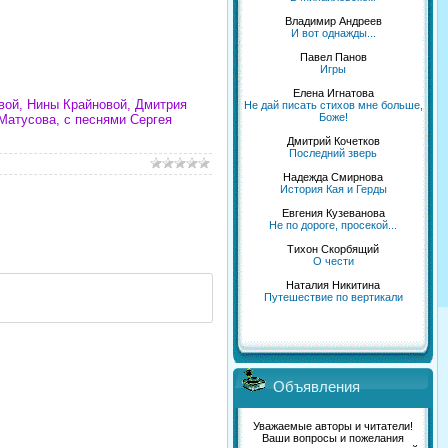
Владимир Андреев
И вот однажды...
Павел Панов
Игры
Елена Игнатова
вой, Нины Крайновой, Дмитрия
Не дай писать стихов мне больше,
Боже!
атусова, с песнями Сергея
Дмитрий Кочетков
Последний зверь
Надежда Смирнова
История Кая и Герды
Евгения Кузеванова
Не по дороге, просекой...
Тихон Скорбящий
О чести
Наталия Никитина
Путешествие по вертикали
Объявления
Уважаемые авторы и читатели!
Ваши вопросы и пожелания