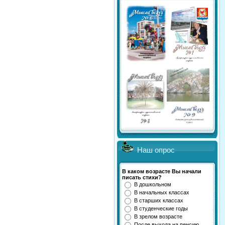
Наш опрос
В каком возрасте Вы начали
писать стихи?
В дошкольном
В начальных классах
В старших классах
В студенческие годы
В зрелом возрасте
После выхода на пенсию