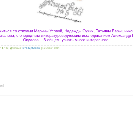
омиться со стихами Марины Усовой, Надежды Сухих, Татьяны Барышнико
галова, с очередным литературоведческим исследованием Александр М
Окулова... В общем, узнать много интересного.
: 1736 |
Добавил
:
litclub-phoenix
|
Рейтинг
:
0.0
/
0