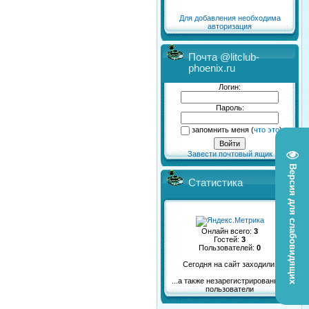
Для добавления необходима
авторизация
Почта @litclub-
phoenix.ru
Логин:
Пароль:
запомнить меня
(
что это
)
Завести почтовый ящик
Версия для слабовидящих
Статистика
Онлайн всего:
3
Гостей:
3
Пользователей:
0
Сегодня на сайт заходили:
...а также незарегистрированные
пользователи