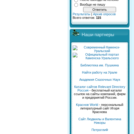
Вообще не пишу
Результаты
|
Архив опросов
Всего ответов:
115
Наши партнеры
Библиотека им. Пушкина
Найти работу на Урале
Академия Сказочных Наук
Каталог сайтов Relevant Directory
Россия
- бесплатный каталог
ссылок на сайты компаний, фирм
и предприятий России.
Kраснов World
- персональный
литературный сайт Игоря
Краснова
Сайт Людмилы и Валентина
Никоры
ПетроглиФ