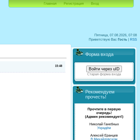
Главная
Регистрация
Вход
Пятница, 07.08.2026, 07:08
Приветствую Вас
Гость
|
RSS
Форма входа
15:48
Войти через uID
Старая форма входа
Рекомендуем
прочесть!
Прочтите в первую
очередь!
(Админ рекомендует!)
Николай Ганебных
Украдём
Алексей Еранцев
В Михайловском