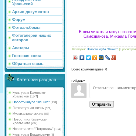
Уральский
Архив документов
Форум
Фотоальбомы
В нем читатели могут познак
Фотогалереи наших
Самозванова, Михаила Полы
авторов
Аватары
Категория
:
Новости клуба "Феникс"
|
Просмотров
Гостевая книга
Обратная связь
Всего комментариев
:
0
Категории раздела
Войдите:
Культура в Каменске-
Уральском
[1147]
Новости клуба "Феникс"
[131]
Отправить
Литературная жизнь
[521]
Музыкальная жизнь
[88]
Новости из Каменска-
Уральского
[232]
Новости лито "ПетроглиФ"
[194]
Культура в Богдановиче
[4]