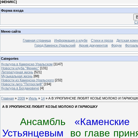
[
ФЕНИКС
]
Форма входа
В
Ст
Меню сайта
Главная страница
Информация о клубе
Стихи и проза
Детская комн
Город Каменск-Уральский
Архив документов
Форум
Фотоал
Categories
Культура в Каменске-Уральском
[1147]
Новости клуба "Феникс"
[131]
Литературная жизнь
[521]
Музыкальная жизнь
[88]
Новости из Каменска-Уральского
[232]
Новости лито "ПетроглиФ"
[194]
Культура в Богдановиче
[4]
Главная
»
2009
»
Июль
»
14
» А В УРЮПИНСКЕ ЛЮБЯТ КОЗЬЕ МОЛОКО И ГАРМОШ
А В УРЮПИНСКЕ ЛЮБЯТ КОЗЬЕ МОЛОКО И ГАРМОШКУ
Ансамбль
«Каменские 
Устьянцевым
во главе приня