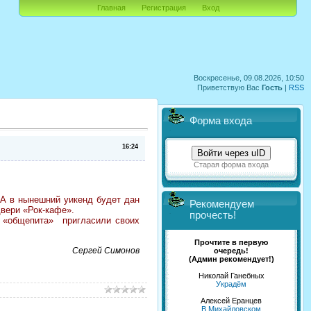
Главная
Регистрация
Вход
Воскресенье, 09.08.2026, 10:50
Приветствую Вас
Гость
|
RSS
Форма входа
16:24
Войти через uID
Старая форма входа
А в нынешний уикенд будет дан
Рекомендуем
двери «Рок-кафе».
прочесть!
о «общепита» пригласили своих
Прочтите в первую
Сергей Симонов
очередь!
(Админ рекомендует!)
Николай Ганебных
Украдём
Алексей Еранцев
В Михайловском