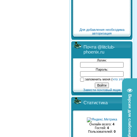
Для добавления необходима
авторизация
Почта @litclub-
phoenix.ru
Логин:
Пароль:
запомнить меня
(
что это
)
Завести почтовый ящик
Версия для слабовидящих
Статистика
Онлайн всего:
4
Гостей:
4
Пользователей:
0