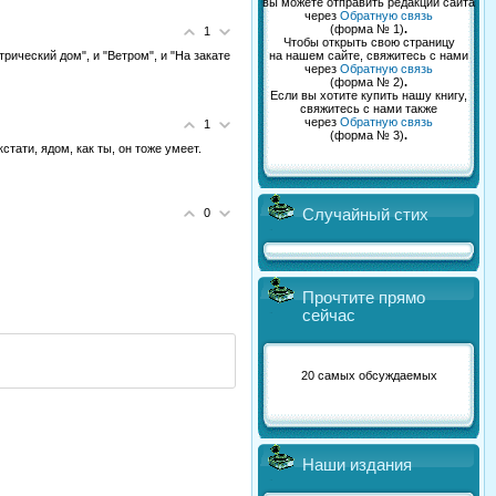
вы можете отправить редакции сайта
через
Обратную связь
(форма № 1)
.
1
Чтобы открыть свою страницу
рический дом", и "Ветром", и "На закате
на нашем сайте, свяжитесь с нами
через
Обратную связь
(форма № 2)
.
Если вы хотите купить нашу книгу,
свяжитесь с нами также
через
Обратную связь
1
(форма № 3)
.
стати, ядом, как ты, он тоже умеет.
0
Случайный стих
Прочтите прямо
сейчас
20 самых обсуждаемых
Наши издания