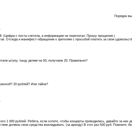
Порядок вы
9
ей. (Цифра с поста слетела, а информацию не перечитал. Прошу прощения.)
тов. Отсюда и манифест-обращение к зрителям с просьбой платить за свои удовольст
ботали штуку, тыщу делим на 50, получаем 20. Правильно?
Кумохоб? 20 рублей? Или тайна?
9
его 1 000 рублей. Ребята, если хотите, чтобы концерты проводились, давайте за них д
вие должны свои средства выкладывать. (за аренду) В этот раз 500 руб. Помните: бес