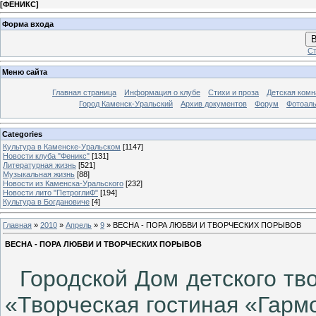
[
ФЕНИКС
]
Форма входа
В
Ст
Меню сайта
Главная страница
Информация о клубе
Стихи и проза
Детская комн
Город Каменск-Уральский
Архив документов
Форум
Фотоал
Categories
Культура в Каменске-Уральском
[1147]
Новости клуба "Феникс"
[131]
Литературная жизнь
[521]
Музыкальная жизнь
[88]
Новости из Каменска-Уральского
[232]
Новости лито "ПетроглиФ"
[194]
Культура в Богдановиче
[4]
Главная
»
2010
»
Апрель
»
9
» ВЕСНА - ПОРА ЛЮБВИ И ТВОРЧЕСКИХ ПОРЫВОВ
ВЕСНА - ПОРА ЛЮБВИ И ТВОРЧЕСКИХ ПОРЫВОВ
Городской Дом детского тво
«Творческая гостиная «Гарм