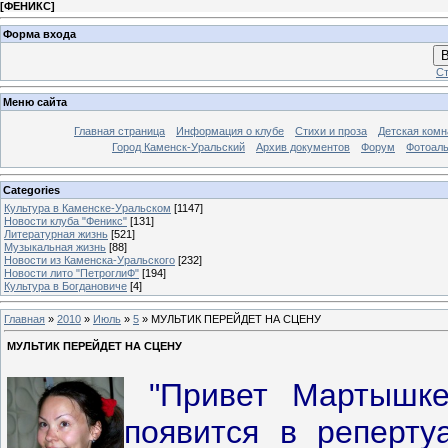
[
ФЕНИКС
]
Форма входа
В
Ст
Меню сайта
Главная страница
Информация о клубе
Стихи и проза
Детская комн
Город Каменск-Уральский
Архив документов
Форум
Фотоал
Categories
Культура в Каменске-Уральском
[1147]
Новости клуба "Феникс"
[131]
Литературная жизнь
[521]
Музыкальная жизнь
[88]
Новости из Каменска-Уральского
[232]
Новости лито "ПетроглиФ"
[194]
Культура в Богдановиче
[4]
Главная
»
2010
»
Июль
»
5
» МУЛЬТИК ПЕРЕЙДЕТ НА СЦЕНУ
МУЛЬТИК ПЕРЕЙДЕТ НА СЦЕНУ
"Привет Мартышке
появится в реперт