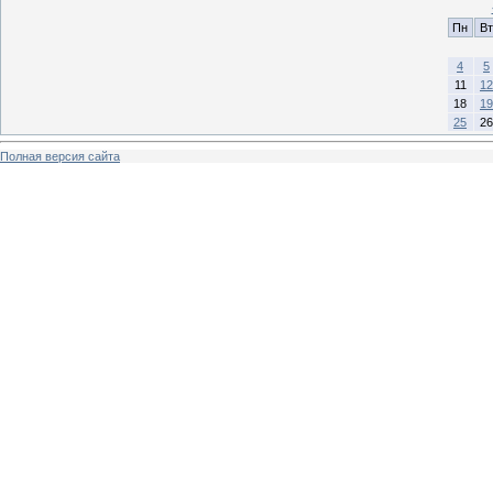
Пн
Вт
4
5
11
12
18
19
25
26
Полная версия сайта