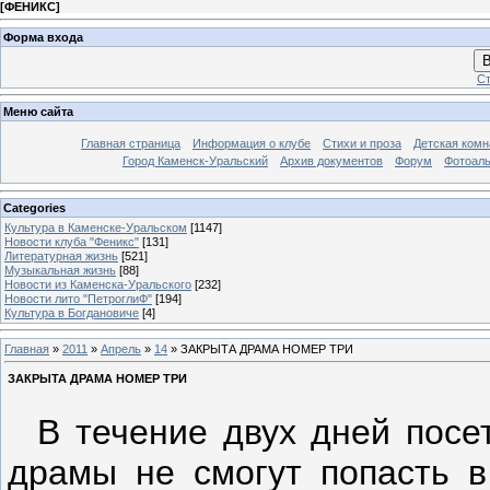
[
ФЕНИКС
]
Форма входа
В
Ст
Меню сайта
Главная страница
Информация о клубе
Стихи и проза
Детская комн
Город Каменск-Уральский
Архив документов
Форум
Фотоал
Categories
Культура в Каменске-Уральском
[1147]
Новости клуба "Феникс"
[131]
Литературная жизнь
[521]
Музыкальная жизнь
[88]
Новости из Каменска-Уральского
[232]
Новости лито "ПетроглиФ"
[194]
Культура в Богдановиче
[4]
Главная
»
2011
»
Апрель
»
14
» ЗАКРЫТА ДРАМА НОМЕР ТРИ
ЗАКРЫТА ДРАМА НОМЕР ТРИ
В течение двух дней посет
драмы не смогут попасть в