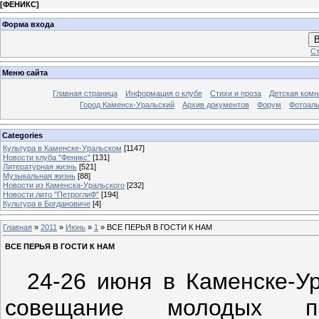
[
ФЕНИКС
]
Форма входа
В
Ст
Меню сайта
Главная страница
Информация о клубе
Стихи и проза
Детская комн
Город Каменск-Уральский
Архив документов
Форум
Фотоал
Categories
Культура в Каменске-Уральском
[1147]
Новости клуба "Феникс"
[131]
Литературная жизнь
[521]
Музыкальная жизнь
[88]
Новости из Каменска-Уральского
[232]
Новости лито "ПетроглиФ"
[194]
Культура в Богдановиче
[4]
Главная
»
2011
»
Июнь
»
1
» ВСЕ ПЕРЬЯ В ГОСТИ К НАМ
ВСЕ ПЕРЬЯ В ГОСТИ К НАМ
24-26 июня в Каменске-Ур
совещание молодых п