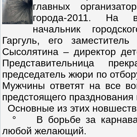
главных организато
города-2011. На в
начальник городск
Гаргуль, его заместител
Сысолятина – директор де
Представительница прек
председатель жюри по отбор
Мужчины ответят на все во
предстоящего празднования 
Основные из этих новшеств
° В борьбе за карнаваль
любой желающий.