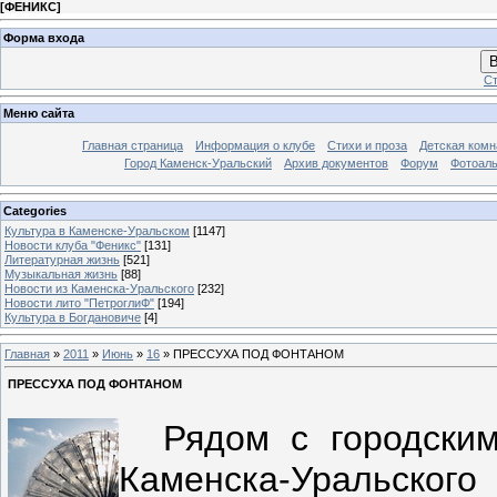
[
ФЕНИКС
]
Форма входа
В
Ст
Меню сайта
Главная страница
Информация о клубе
Стихи и проза
Детская комн
Город Каменск-Уральский
Архив документов
Форум
Фотоал
Categories
Культура в Каменске-Уральском
[1147]
Новости клуба "Феникс"
[131]
Литературная жизнь
[521]
Музыкальная жизнь
[88]
Новости из Каменска-Уральского
[232]
Новости лито "ПетроглиФ"
[194]
Культура в Богдановиче
[4]
Главная
»
2011
»
Июнь
»
16
» ПРЕССУХА ПОД ФОНТАНОМ
ПРЕССУХА ПОД ФОНТАНОМ
Рядом с городским
Каменска-Уральског