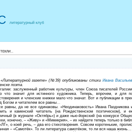
С
литературный клуб
ЕКЛИ...
Литературной газете» (№39) опубликованы стихи
Ивана Васильев
енске поэта.
алии: заслуженный работник культуры, член Союза писателей России.
о что значит для истинного художника. Теперь, впрочем, и для п
стоверения и членские книжки мало что значат. Вот и публикации в прес
д Богом и читателем все равны…
 равны, да не все одинаковы. «Неодинаковость» Ивана Паздникова 
нить и каменский читатель (на Рождественском поэтическом), и ек
личный (в журнале «Октябрь») и даже нью-йоркский (на конкурсе Общес
жки, конечно, – «Живу» и «Мимикрия», – их найдете теперь только в библ
ЛГ», о коей речь, – два его стихотворения. Совсем коротенькие, проли
анная – «Самотёк». То ли литература самотёком, то ли вся наша жизнь…