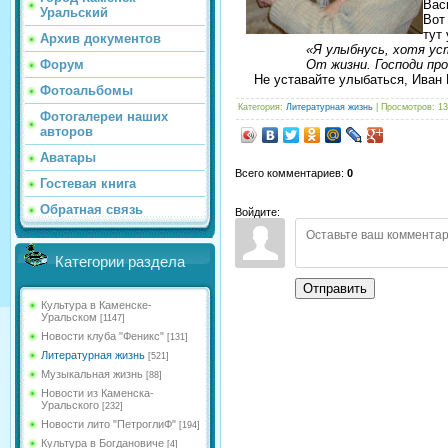
Вас
Уральский
Вот
тут
Архив документов
«Я улыбнусь, хотя уст
Форум
От жизни. Господи про
Не уставайте улыбаться, Иван 
Фотоальбомы
Категория
:
Литературная жизнь
|
Просмотров
: 1
Фотогалереи наших
авторов
Аватары
Всего комментариев
:
0
Гостевая книга
Обратная связь
Войдите:
Категории раздела
Отправить
Культура в Каменске-
Уральском
[1147]
Новости клуба "Феникс"
[131]
Литературная жизнь
[521]
Музыкальная жизнь
[88]
Новости из Каменска-
Уральского
[232]
Новости лито "ПетроглиФ"
[194]
Культура в Богдановиче
[4]