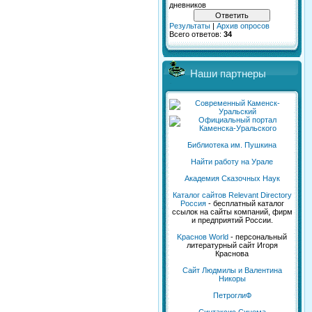
дневников
Результаты
|
Архив опросов
Всего ответов:
34
Наши партнеры
Библиотека им. Пушкина
Найти работу на Урале
Академия Сказочных Наук
Каталог сайтов Relevant Directory
Россия
- бесплатный каталог
ссылок на сайты компаний, фирм
и предприятий России.
Kраснов World
- персональный
литературный сайт Игоря
Краснова
Сайт Людмилы и Валентина
Никоры
ПетроглиФ