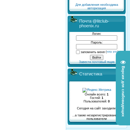
Для добавления необходима
авторизация
Почта @litclub-
phoenix.ru
Логин:
Пароль:
запомнить меня
(
что это
)
Завести почтовый ящик
Версия для слабовидящих
Статистика
Онлайн всего:
1
Гостей:
1
Пользователей:
0
Сегодня на сайт заходили:
...а также незарегистрированные
пользователи