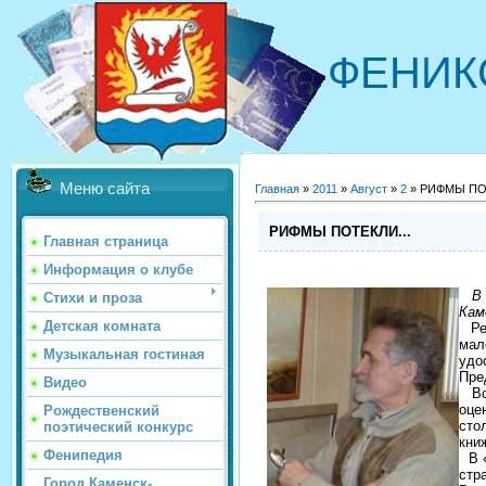
ФЕНИК
Меню сайта
Главная
»
2011
»
Август
»
2
» РИФМЫ ПОТ
РИФМЫ ПОТЕКЛИ...
Главная страница
Информация о клубе
В «
Стихи и проза
Кам
Детская комната
Рег
мал
Музыкальная гостиная
удо
Пре
Видео
Все
оце
Рождественский
сто
поэтический конкурс
кни
Фенипедия
В «
стр
Город Каменск-