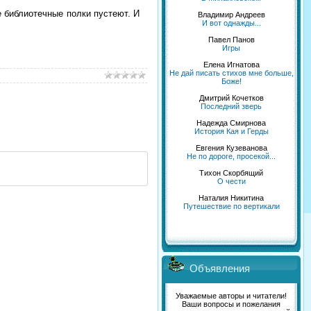
е библиотечные полки пустеют. И
Владимир Андреев
И вот однажды...
Павел Панов
Игры
Елена Игнатова
Не дай писать стихов мне больше,
Боже!
Дмитрий Кочетков
Последний зверь
Надежда Смирнова
История Кая и Герды
Евгения Кузеванова
Не по дороге, просекой...
Тихон Скорбящий
О чести
Наталия Никитина
Путешествие по вертикали
Объявления
Уважаемые авторы и читатели!
Ваши вопросы и пожелания