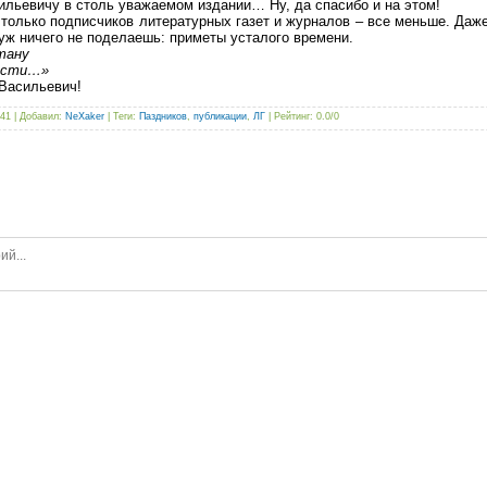
ильевичу в столь уважаемом издании… Ну, да спасибо и на этом!
 только подписчиков литературных газет и журналов – все меньше. Даж
 уж ничего не поделаешь: приметы усталого времени.
ану
сти…»
Васильевич!
341 |
Добавил
:
NeXaker
|
Теги
:
Паздников
,
публикации
,
ЛГ
|
Рейтинг
:
0.0
/
0