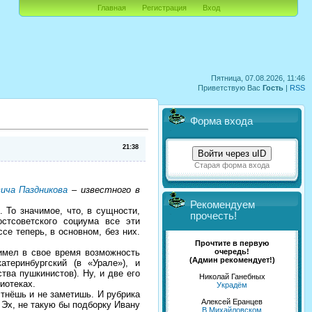
Главная
Регистрация
Вход
Пятница, 07.08.2026, 11:46
Приветствую Вас
Гость
|
RSS
Форма входа
21:38
Войти через uID
Старая форма входа
ича Паздникова
– известного в
Рекомендуем
 То значимое, что, в сущности,
прочесть!
остсоветского социума все эти
се теперь, в основном, без них.
Прочтите в первую
очередь!
имел в свое время возможность
(Админ рекомендует!)
атеринбургский (в «Урале»), и
тва пушкинистов). Ну, и две его
Николай Ганебных
иотеках.
Украдём
стнёшь и не заметишь. И рубрика
Алексей Еранцев
 Эх, не такую бы подборку Ивану
В Михайловском