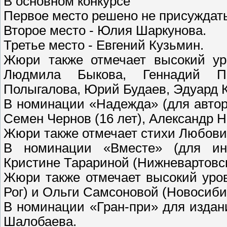
В основном конкурсе
Первое место решено не присуждать
Второе место - Юлия Шаркунова.
Третье место - Евгений Кузьмин.
Жюри также отмечает высокий ур
Людмила Быкова, Геннадий П
Полыгалова, Юрий Будаев, Эдуард К
В номинации «Надежда» (для автор
Семен Чернов (16 лет), Александр Не
Жюри также отмечает стихи Любови 
В номинации «Вместе» (для ино
Кристине Тарариной (Нижневартовск
Жюри также отмечает высокий уро
Рог) и Ольги Самсоновой (Новосиби
В номинации «Гран-при» для издан
Шалобаева.