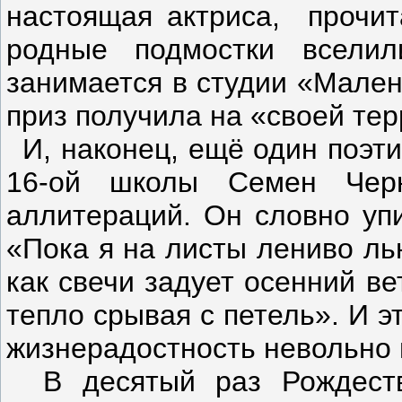
настоящая актриса, прочит
родные подмостки всел
занимается в студии «Мален
приз получила на «своей те
И, наконец, ещё один поэт
16-ой школы Семен Чер
аллитераций. Он словно упи
«Пока я на листы лениво ль
как свечи задует осенний ве
тепло срывая с петель». И э
жизнерадостность невольно 
В десятый раз Рождеств