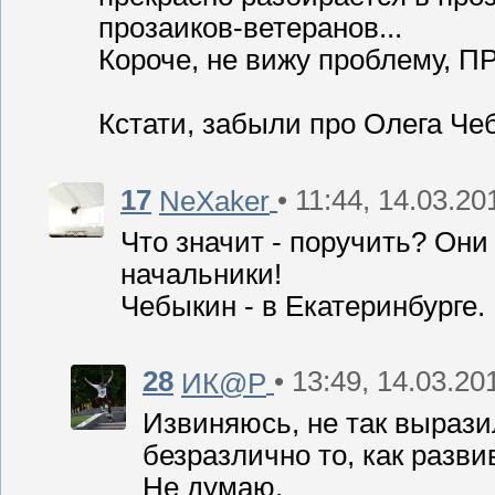
прозаиков-ветеранов...
Короче, не вижу проблему, 
Кстати, забыли про Олега Че
17
• 11:44, 14.03.20
NeXaker
Что значит - поручить? Они
начальники!
Чебыкин - в Екатеринбурге.
28
• 13:49, 14.03.20
ИК@Р
Извиняюсь, не так выразил
безразлично то, как разв
Не думаю.