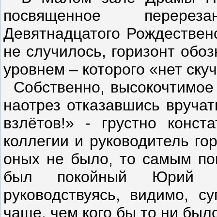
посвященное перере
Девятнадцатого Рождественс
не случилось, горизонт обо
уровнем – которого «нет ску
Собственно, высокочтимое
наотрез отказавшись вручат
взлётов!» - грустно конст
коллегии и руководитель го
оных не было, то самым по
был покойный Юрий Ле
руководствуясь, видимо, с
чаще, чем кого бы то ни был