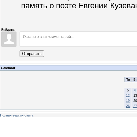
память о поэте Евгении Кузеван
Войдите:
Отправить
Calendar
Пн
Вт
5
6
12
13
19
20
26
27
Полная версия сайта