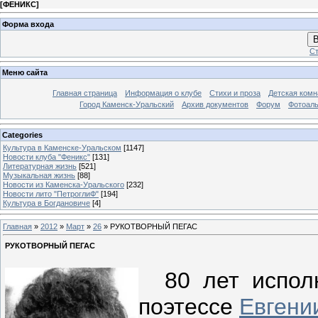
[
ФЕНИКС
]
Форма входа
В
Ст
Меню сайта
Главная страница
Информация о клубе
Стихи и проза
Детская комн
Город Каменск-Уральский
Архив документов
Форум
Фотоал
Categories
Культура в Каменске-Уральском
[1147]
Новости клуба "Феникс"
[131]
Литературная жизнь
[521]
Музыкальная жизнь
[88]
Новости из Каменска-Уральского
[232]
Новости лито "ПетроглиФ"
[194]
Культура в Богдановиче
[4]
Главная
»
2012
»
Март
»
26
» РУКОТВОРНЫЙ ПЕГАС
РУКОТВОРНЫЙ ПЕГАС
80 лет исполн
поэтессе
Евгени