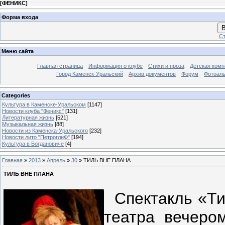
[
ФЕНИКС
]
Форма входа
В
Ст
Меню сайта
Главная страница
Информация о клубе
Стихи и проза
Детская комн
Город Каменск-Уральский
Архив документов
Форум
Фотоал
Categories
Культура в Каменске-Уральском
[1147]
Новости клуба "Феникс"
[131]
Литературная жизнь
[521]
Музыкальная жизнь
[88]
Новости из Каменска-Уральского
[232]
Новости лито "ПетроглиФ"
[194]
Культура в Богдановиче
[4]
Главная
»
2013
»
Апрель
»
30
» ТИЛЬ ВНЕ ПЛАНА
ТИЛЬ ВНЕ ПЛАНА
Спектакль «Тил
театра вечеро