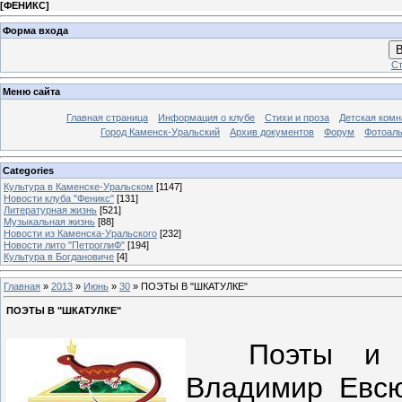
[
ФЕНИКС
]
Форма входа
В
Ст
Меню сайта
Главная страница
Информация о клубе
Стихи и проза
Детская комн
Город Каменск-Уральский
Архив документов
Форум
Фотоал
Categories
Культура в Каменске-Уральском
[1147]
Новости клуба "Феникс"
[131]
Литературная жизнь
[521]
Музыкальная жизнь
[88]
Новости из Каменска-Уральского
[232]
Новости лито "ПетроглиФ"
[194]
Культура в Богдановиче
[4]
Главная
»
2013
»
Июнь
»
30
» ПОЭТЫ В "ШКАТУЛКЕ"
ПОЭТЫ В "ШКАТУЛКЕ"
Поэты и муз
Владимир Евсю