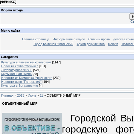
[
ФЕНИКС
]
Форма входа
В
Ст
Меню сайта
Главная страница
Информация о клубе
Стихи и проза
Детская комн
Город Каменск-Уральский
Архив документов
Форум
Фотоал
Categories
Культура в Каменске-Уральском
[1147]
Новости клуба "Феникс"
[131]
Литературная жизнь
[521]
Музыкальная жизнь
[88]
Новости из Каменска-Уральского
[232]
Новости лито "ПетроглиФ"
[194]
Культура в Богдановиче
[4]
Главная
»
2013
»
Июль
»
11
» ОБЪЕКТИВНЫЙ МИР
ОБЪЕКТИВНЫЙ МИР
Городской Выс
городскую фот