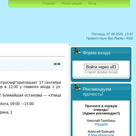
Главная
Регистрация
Вход
Пятница, 07.08.2026, 13:47
Приветствую Вас
Гость
|
RSS
Форма входа
18:06
Войти через uID
Старая форма входа
етроглиф"приглашает 17 сентября
 в 12.00 у главного входа с ул.
Рекомендуем
прочесть!
 32. Ближайшая остановка — «Улица
бота, 09:00 —15:00.
Прочтите в первую
очередь!
рина, 1
(Админ рекомендует!)
Николай Ганебных
Украдём
Алексей Еранцев
В Михайловском