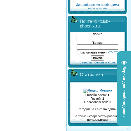
Для добавления необходима
авторизация
Почта @litclub-
phoenix.ru
Логин:
Пароль:
запомнить меня
(
что это
)
Завести почтовый ящик
Версия для слабовидящих
Статистика
Онлайн всего:
1
Гостей:
1
Пользователей:
0
Сегодня на сайт заходили:
...а также незарегистрированные
пользователи