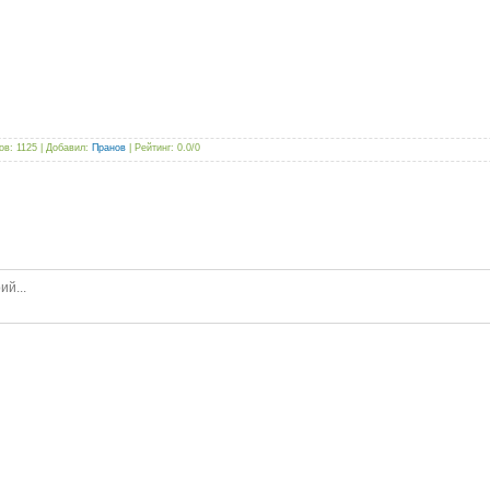
ов
: 1125 |
Добавил
:
Пранов
|
Рейтинг
:
0.0
/
0