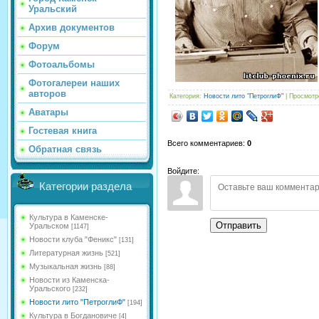
Уральский
Архив документов
Форум
Фотоальбомы
Фотогалереи наших
авторов
Категория
:
Новости лито "ПетроглиФ"
|
Просмотр
Аватары
Гостевая книга
Всего комментариев
:
0
Обратная связь
Войдите:
Категории раздела
Культура в Каменске-
Отправить
Уральском
[1147]
Новости клуба "Феникс"
[131]
Литературная жизнь
[521]
Музыкальная жизнь
[88]
Новости из Каменска-
Уральского
[232]
Новости лито "ПетроглиФ"
[194]
Культура в Богдановиче
[4]