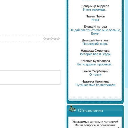
Владимир Андреев
И вот однажды...
Павел Панов
Игры
Елена Игнатова
Не дай писать стихов мне больше,
Боже!
Дмитрий Кочетков
Последний зверь
Надежда Смирнова
История Кая и Герды
Евгения Кузеванова
Не по дороге, просекой...
Тихон Скорбящий
О чести
Наталия Никитина
Путешествие по вертикали
Объявления
Уважаемые авторы и читатели!
Ваши вопросы и пожелания