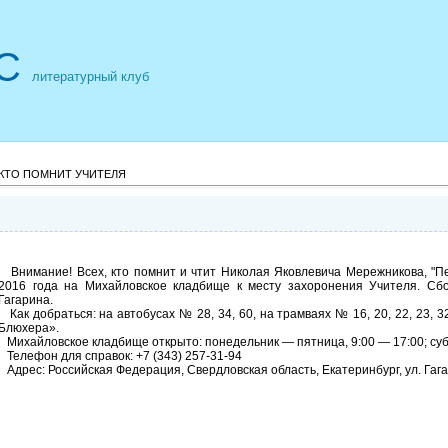
С
литературный клуб
 КТО ПОМНИТ УЧИТЕЛЯ
Внимание! Всех, кто помнит и чтит Николая Яковлевича Мережникова, "П
2016 года на Михайловское кладбище к месту захоронения Учителя. Сбор
Гагарина.
Как добраться: на автобусах № 28, 34, 60, на трамваях № 16, 20, 22, 23,
Блюхера».
Михайловское кладбище открыто: понедельник — пятница, 9:00 — 17:00; суб
Телефон для справок: +7 (343) 257-31-94
Адрес: Российская Федерация, Свердловская область, Екатеринбург, ул. Гага