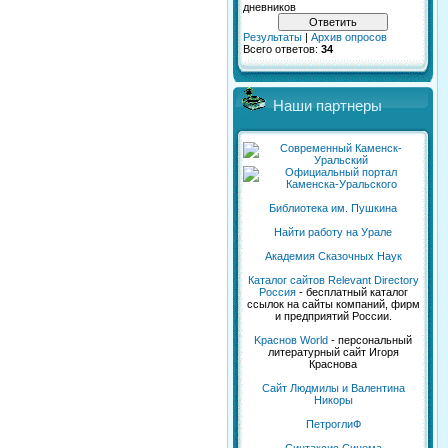
дневников
Результаты
|
Архив опросов
Всего ответов:
34
Наши партнеры
Библиотека им. Пушкина
Найти работу на Урале
Академия Сказочных Наук
Каталог сайтов Relevant Directory
Россия
- бесплатный каталог
ссылок на сайты компаний, фирм
и предприятий России.
Kраснов World
- персональный
литературный сайт Игоря
Краснова
Сайт Людмилы и Валентина
Никоры
ПетроглиФ