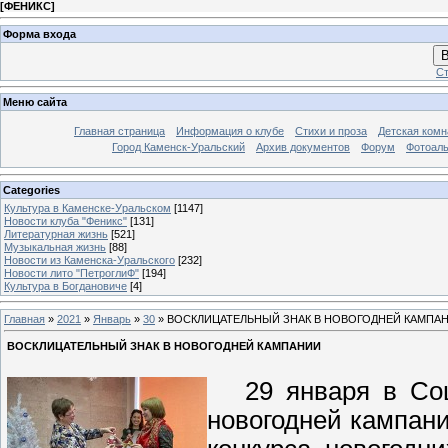
[
ФЕНИКС
]
Форма входа
В
Ст
Меню сайта
Главная страница
Информация о клубе
Стихи и проза
Детская комн
Город Каменск-Уральский
Архив документов
Форум
Фотоал
Categories
Культура в Каменске-Уральском
[1147]
Новости клуба "Феникс"
[131]
Литературная жизнь
[521]
Музыкальная жизнь
[88]
Новости из Каменска-Уральского
[232]
Новости лито "ПетроглиФ"
[194]
Культура в Богдановиче
[4]
Главная
»
2021
»
Январь
»
30
» ВОСКЛИЦАТЕЛЬНЫЙ ЗНАК В НОВОГОДНЕЙ КАМПА
ВОСКЛИЦАТЕЛЬНЫЙ ЗНАК В НОВОГОДНЕЙ КАМПАНИИ
29 января в Соци
новогодней кампани