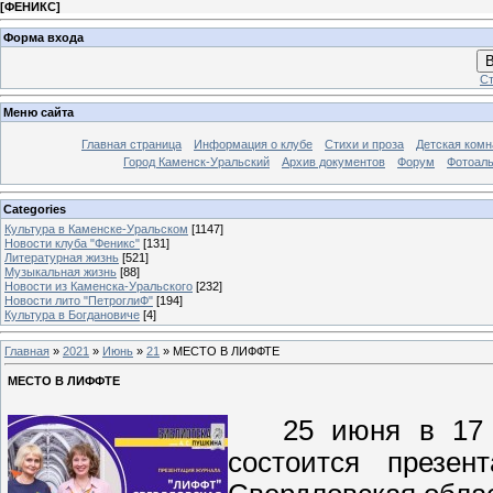
[
ФЕНИКС
]
Форма входа
В
Ст
Меню сайта
Главная страница
Информация о клубе
Стихи и проза
Детская комн
Город Каменск-Уральский
Архив документов
Форум
Фотоал
Categories
Культура в Каменске-Уральском
[1147]
Новости клуба "Феникс"
[131]
Литературная жизнь
[521]
Музыкальная жизнь
[88]
Новости из Каменска-Уральского
[232]
Новости лито "ПетроглиФ"
[194]
Культура в Богдановиче
[4]
Главная
»
2021
»
Июнь
»
21
» МЕСТО В ЛИФФТЕ
МЕСТО В ЛИФФТЕ
25 июня в 17 ча
состоится презен