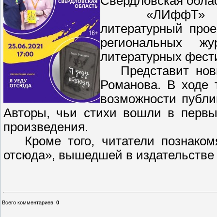
Свердловская облас
«ЛИффТ» – эт
литературный прое
региональных жур
литературных фести
Представит новый
Романова. В ходе 
возможности публ
Авторы, чьи стихи вошли в первы
произведения.
Кроме того, читатели познакомя
отсюда», вышедшей в издательстве 
Всего комментариев
:
0