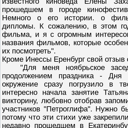
известного киноведа Елены Зах
прошедшем в городе кинофестив
Немного о его истории. о филь
дипломы. К сожалению, в этом го
фильма, и я с огромным интересо
названия фильмов, которые особен
их посмотреть".
Кроме Инессы Еренбург свой отзыв 
"Для меня ноябрьское засед
продолжением праздника - Дня Н
окружение сразу погрузило в тв
интересно начала занятие Татья
викторину, любовно отобрав запо
участников "Петроглифа". Нужно б
потому что эти стихи уже закрепил
недавно прошедшем в Екатеринбу