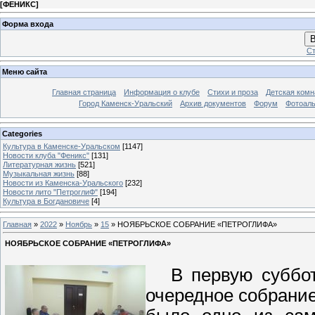
[
ФЕНИКС
]
Форма входа
В
Ст
Меню сайта
Главная страница
Информация о клубе
Стихи и проза
Детская комн
Город Каменск-Уральский
Архив документов
Форум
Фотоал
Categories
Культура в Каменске-Уральском
[1147]
Новости клуба "Феникс"
[131]
Литературная жизнь
[521]
Музыкальная жизнь
[88]
Новости из Каменска-Уральского
[232]
Новости лито "ПетроглиФ"
[194]
Культура в Богдановиче
[4]
Главная
»
2022
»
Ноябрь
»
15
» НОЯБРЬСКОЕ СОБРАНИЕ «ПЕТРОГЛИФА»
НОЯБРЬСКОЕ СОБРАНИЕ «ПЕТРОГЛИФА»
В первую субботу
очередное собрание