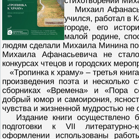
стихотворений Мих
Михаил Афанасьев
учился, работал в 
городе, его исто
малой родине, спо
людям сделали Михаила Минина по-
Михаила Афанасьевича не стало
конкурсах чтецов и городских мероп
«Тропинка к храму» – третья книг
произведения поэта и несколько 
сборниках «Времена» и «Пора соз
добрый юмор и самоирония, ясность
чувства и жизненной мудростью не 
Издание книги осуществлено би
подготовки к VII литературно
оформлении использованы работы 