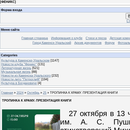
[
ФЕНИКС
]
Форма входа
В
Ст
Меню сайта
Главная страница
Информация о клубе
Стихи и проза
Детская комн
Город Каменск-Уральский
Архив документов
Форум
Фотоал
Categories
Культура в Каменске-Уральском
[1147]
Новости клуба "Феникс"
[131]
Литературная жизнь
[521]
Музыкальная жизнь
[88]
Новости из Каменска-Уральского
[232]
Новости лито "ПетроглиФ"
[194]
Культура в Богдановиче
[4]
Главная
»
2024
»
Октябрь
»
25
» ТРОПИНКА К ХРАМУ. ПРЕЗЕНТАЦИЯ КНИГИ
ТРОПИНКА К ХРАМУ. ПРЕЗЕНТАЦИЯ КНИГИ
27 октября в 13 ч
им. А. С. Пушки