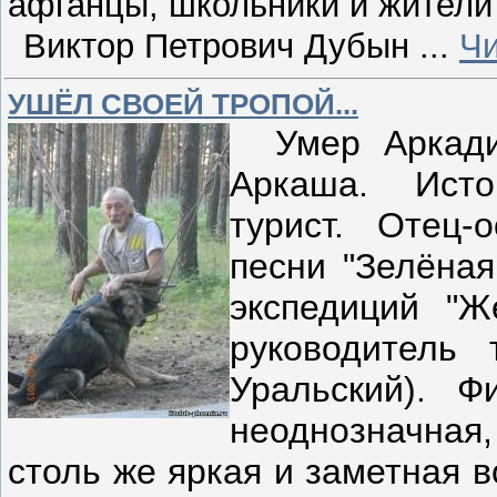
афганцы, школьники и жители
Виктор Петрович Дубын
...
Чи
УШЁЛ СВОЕЙ ТРОПОЙ...
Умер Аркадий
Аркаша. Исто
турист. Отец-
песни "Зелёная
экспедиций "Ж
руководитель 
Уральский). Ф
неоднозначная
столь же яркая и заметная 