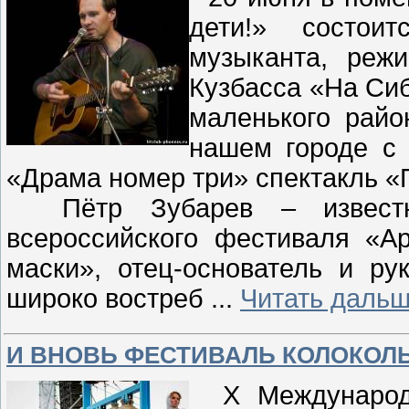
дети!» состои
музыканта, реж
Кузбасса «На Сиб
маленького райо
нашем городе с 
«Драма номер три» спектакль «
Пётр Зубарев – известна
всероссийского фестиваля «Ар
маски», отец-основатель и ру
широко востреб
...
Читать дальш
И ВНОВЬ ФЕСТИВАЛЬ КОЛОКОЛ
Х Международн