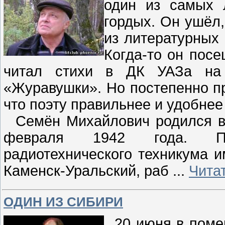
один из самых 
гордых. Он ушёл,
из литературных 
Когда-то он посе
читал стихи в ДК УАЗа на 
«Журавушки». Но постепенно пр
что поэту правильнее и удобнее
Семён Михайлович родился в 
февраля 1942 года. По
радиотехнического техникума и
Каменск-Уральский, раб
...
Чита
ОДИН ИЗ СИБИРИ
20 июня в помещ