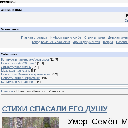
[
ФЕНИКС
]
Форма входа
В
Ст
Меню сайта
Главная страница
Информация о клубе
Стихи и проза
Детская комн
Город Каменск-Уральский
Архив документов
Форум
Фотоал
Categories
Культура в Каменске-Уральском
[1147]
Новости клуба "Феникс"
[131]
Литературная жизнь
[521]
Музыкальная жизнь
[88]
Новости из Каменска-Уральского
[232]
Новости лито "ПетроглиФ"
[194]
Культура в Богдановиче
[4]
Главная
»
Новости из Каменска-Уральского
СТИХИ СПАСАЛИ ЕГО ДУШУ
Умер Семён Мих