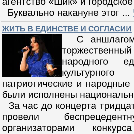
агентство «Шик» и городское
Буквально накануне этог
...
ЖИТЬ В ЕДИНСТВЕ И СОГЛАСИИ
С аншлагом 
торжественн
народного е
культурного
патриотические и народные 
были исполнены национальн
За час до концерта тридца
провели беспрецеден
организаторами конкур