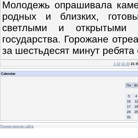
Молодежь опрашивала камен
родных и близких, готов
светлыми и открытыми 
государства. Горожане отре
за шестьдесят минут ребята
1-10
11-20
21-3
Calendar
Пн
Вт
3
4
10
11
17
18
24
25
31
Полная версия сайта