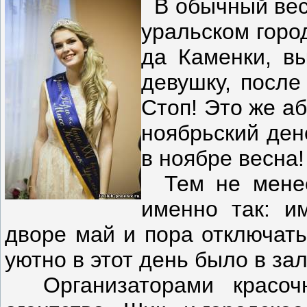
В обычный вес
уральском город
да Каменки, в
девушку, после
Стоп! Это же аб
ноябрьский ден
в ноябре весна!
Тем не менее
именно так: и
дворе май и пора отключать
уютно в этот день было в за
Организаторами красочн