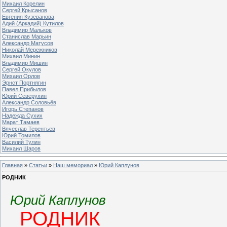
Михаил Корелин
Сергей Крысанов
Евгения Кузеванова
Адий (Аркадий) Кутилов
Владимир Мальков
Станислав Марьин
Александр Матусов
Николай Мережников
Михаил Минин
Владимир Мишин
Сергей Окулов
Михаил Орлов
Эрнст Портнягин
Павел Прибылов
Юрий Северухин
Александр Соловьёв
Игорь Степанов
Надежда Сухих
Марат Тамаев
Вячеслав Терентьев
Юрий Томилов
Василий Тулин
Михаил Шаров
Главная
»
Статьи
»
Наш мемориал
»
Юрий Каплунов
РОДНИК
Юрий Каплунов
РОДНИК