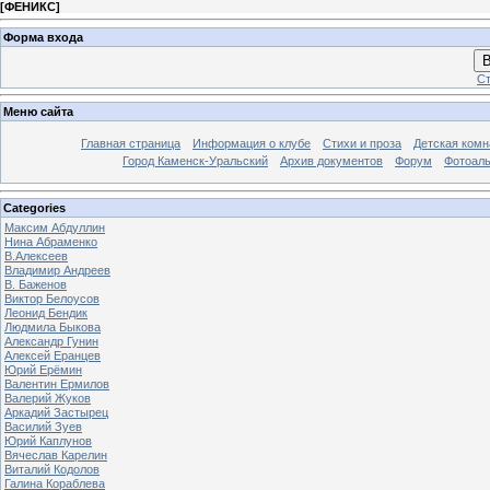
[
ФЕНИКС
]
Форма входа
В
Ст
Меню сайта
Главная страница
Информация о клубе
Стихи и проза
Детская комн
Город Каменск-Уральский
Архив документов
Форум
Фотоал
Categories
Максим Абдуллин
Нина Абраменко
В.Алексеев
Владимир Андреев
В. Баженов
Виктор Белоусов
Леонид Бендик
Людмила Быкова
Александр Гунин
Алексей Еранцев
Юрий Ерёмин
Валентин Ермилов
Валерий Жуков
Аркадий Застырец
Василий Зуев
Юрий Каплунов
Вячеслав Карелин
Виталий Кодолов
Галина Кораблева