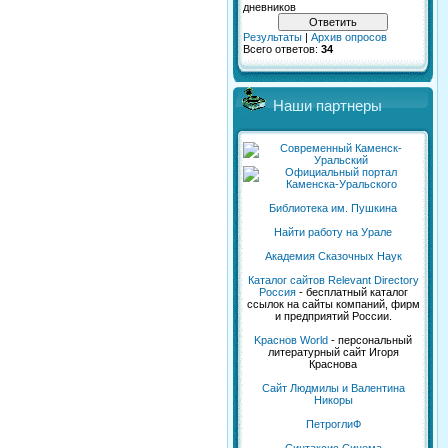
дневников
Результаты
|
Архив опросов
Всего ответов:
34
Наши партнеры
Библиотека им. Пушкина
Найти работу на Урале
Академия Сказочных Наук
Каталог сайтов Relevant Directory
Россия
- бесплатный каталог
ссылок на сайты компаний, фирм
и предприятий России.
Kраснов World
- персональный
литературный сайт Игоря
Краснова
Сайт Людмилы и Валентина
Никоры
ПетроглиФ