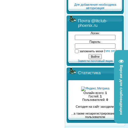
Для добавления необходима
авторизация
Почта @litclub-
phoenix.ru
Логин:
Пароль:
запомнить меня
(
что это
)
Завести почтовый ящик
Версия для слабовидящих
Статистика
Онлайн всего:
1
Гостей:
1
Пользователей:
0
Сегодня на сайт заходили:
...а также незарегистрированные
пользователи