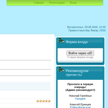
Главная
Регистрация
Вход
Воскресенье, 09.08.2026, 14:30
Приветствую Вас
Гость
|
RSS
Форма входа
Войти через uID
Старая форма входа
Рекомендуем
прочесть!
Прочтите в первую
очередь!
(Админ рекомендует!)
Николай Ганебных
Украдём
Алексей Еранцев
В Михайловском