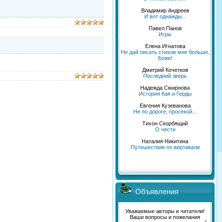
Владимир Андреев
И вот однажды...
Павел Панов
Игры
Елена Игнатова
Не дай писать стихов мне больше,
Боже!
Дмитрий Кочетков
Последний зверь
Надежда Смирнова
История Кая и Герды
Евгения Кузеванова
Не по дороге, просекой...
Тихон Скорбящий
О чести
Наталия Никитина
Путешествие по вертикали
Объявления
Уважаемые авторы и читатели!
Ваши вопросы и пожелания