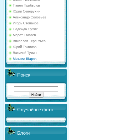
Павел Прибылов
Юрий Северухин
Александр Соловьёв
Игорь Степанов
Надежда Сухих
Марат Тамаев
Вячеслав Терентьев
Юрий Томилов
Василий Тулин
Михаил Шаров
Поиск
Случайное фото
Блоги