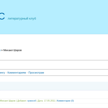
С
литературный клуб
л
» Михаил Шаров
ингу
·
Комментариям
·
Просмотрам
Михаил Шаров | Добавил:
кумохоб
| Дата:
17.05.2011
|
Комментарии (0)