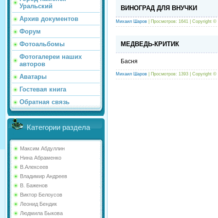
Уральский
ВИНОГРАД ДЛЯ ВНУЧКИ
Архив документов
Михаил Шаров
| Просмотров: 1641 |
Copyright ©
Форум
МЕДВЕДЬ-КРИТИК
Фотоальбомы
Фотогалереи наших
Басня
авторов
Михаил Шаров
| Просмотров: 1393 |
Copyright ©
Аватары
Гостевая книга
Обратная связь
Категории раздела
Максим Абдуллин
Нина Абраменко
В.Алексеев
Владимир Андреев
В. Баженов
Виктор Белоусов
Леонид Бендик
Людмила Быкова