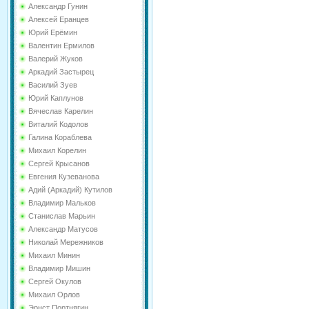
Александр Гунин
Алексей Еранцев
Юрий Ерёмин
Валентин Ермилов
Валерий Жуков
Аркадий Застырец
Василий Зуев
Юрий Каплунов
Вячеслав Карелин
Виталий Кодолов
Галина Кораблева
Михаил Корелин
Сергей Крысанов
Евгения Кузеванова
Адий (Аркадий) Кутилов
Владимир Мальков
Станислав Марьин
Александр Матусов
Николай Мережников
Михаил Минин
Владимир Мишин
Сергей Окулов
Михаил Орлов
Эрнст Портнягин