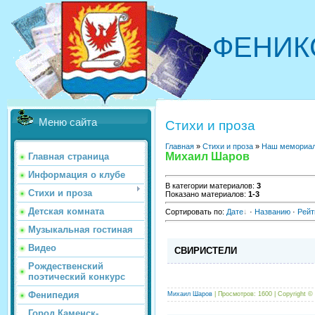
ФЕНИК
Меню сайта
Стихи и проза
Главная
»
Стихи и проза
»
Наш мемориа
Михаил Шаров
Главная страница
Информация о клубе
В категории материалов
:
3
Стихи и проза
Показано материалов
:
1-3
Детская комната
Сортировать по
:
Дате
·
Названию
·
Рейт
Музыкальная гостиная
Видео
СВИРИСТЕЛИ
Рождественский
поэтический конкурс
Фенипедия
Михаил Шаров
| Просмотров: 1600 |
Copyright ©
Город Каменск-