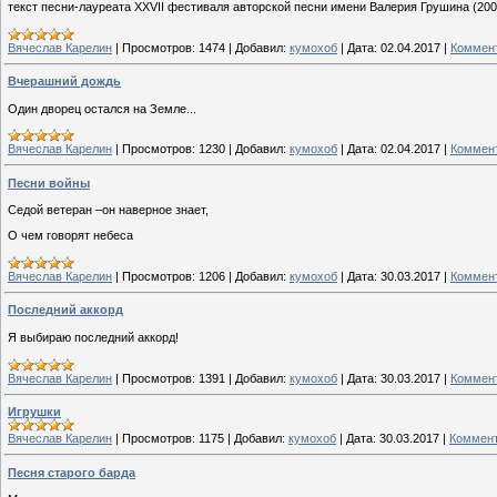
текст песни-лауреата ХХVII фестиваля авторской песни имени Валерия Грушина (2000
Вячеслав Карелин
|
Просмотров:
1474
|
Добавил:
кумохоб
|
Дата:
02.04.2017
|
Коммент
Вчерашний дождь
Один дворец остался на Земле...
Вячеслав Карелин
|
Просмотров:
1230
|
Добавил:
кумохоб
|
Дата:
02.04.2017
|
Коммент
Песни войны
Седой ветеран –он наверное знает,
О чем говорят небеса
Вячеслав Карелин
|
Просмотров:
1206
|
Добавил:
кумохоб
|
Дата:
30.03.2017
|
Коммент
Последний аккорд
Я выбираю последний аккорд!
Вячеслав Карелин
|
Просмотров:
1391
|
Добавил:
кумохоб
|
Дата:
30.03.2017
|
Коммент
Игрушки
Вячеслав Карелин
|
Просмотров:
1175
|
Добавил:
кумохоб
|
Дата:
30.03.2017
|
Коммент
Песня старого барда