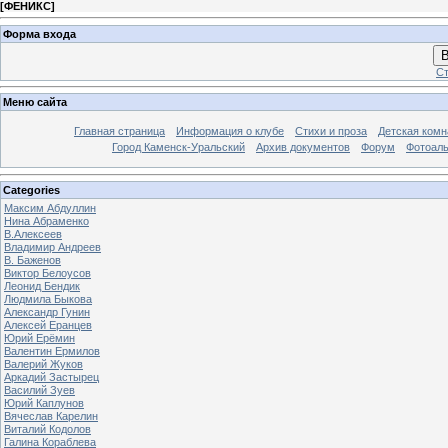
[
ФЕНИКС
]
Форма входа
В
Ст
Меню сайта
Главная страница
Информация о клубе
Стихи и проза
Детская комн
Город Каменск-Уральский
Архив документов
Форум
Фотоал
Categories
Максим Абдуллин
Нина Абраменко
В.Алексеев
Владимир Андреев
В. Баженов
Виктор Белоусов
Леонид Бендик
Людмила Быкова
Александр Гунин
Алексей Еранцев
Юрий Ерёмин
Валентин Ермилов
Валерий Жуков
Аркадий Застырец
Василий Зуев
Юрий Каплунов
Вячеслав Карелин
Виталий Кодолов
Галина Кораблева