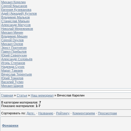
Михаил Корелин
Сергей Крысанов
Евгения Кузеванова
Адий (Аркадий) Кутилов
Владимир Мальков
Станислав Марьин
Александр Матусов
Николай Мережников
Михаил Минин
Владимир Мишин
Сергей Окулов
Михаил Орлов
Эрнст Портнягин
Павел Прибылов
Юрий Северухин
Александр Соловьёв
Игорь Степанов
Надежда Сухих
Марат Тамаев
Вячеслав Терентьев
Юрий Томилов
Василий Тулин
Михаил Шаров
Главная
»
Статьи
»
Наш мемориал
» Вячеслав Карелин
В категории материалов
:
7
Показано материалов
:
1-7
Сортировать по
:
Дате
·
Названию
·
Рейтингу
·
Комментариям
·
Просмотрам
Фонарики