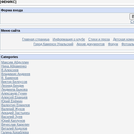
[
ФЕНИКС
]
Форма входа
В
Ст
Меню сайта
Главная страница
Информация о клубе
Стихи и проза
Детская комн
Город Каменск-Уральский
Архив документов
Форум
Фотоал
Categories
Максим Абдуллин
Нина Абраменко
В.Алексеев
Владимир Андреев
В. Баженов
Виктор Белоусов
Леонид Бендик
Людмила Быкова
Александр Гунин
Алексей Еранцев
Юрий Ерёмин
Валентин Ермилов
Валерий Жуков
Аркадий Застырец
Василий Зуев
Юрий Каплунов
Вячеслав Карелин
Виталий Кодолов
Галина Кораблева