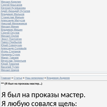
Михаил Корелин
Сергей Крысанов
Евгения Кузеванова
Адий (Аркадий) Кутилов
Владимир Мальков
Станислав Марьин
Александр Матусов
Николай Мережников
Михаил Минин
Владимир Мишин
Сергей Окулов
Михаил Орлов
Эрнст Портнягин
Павел Прибылов
Юрий Северухин
Александр Соловьёв
Игорь Степанов
Надежда Сухих
Марат Тамаев
Вячеслав Терентьев
Юрий Томилов
Василий Тулин
Михаил Шаров
Главная
»
Статьи
»
Наш мемориал
»
Владимир Андреев
*** (Я был на проказы мастер...)
Я был на проказы мастер.
Я любую совался щель: