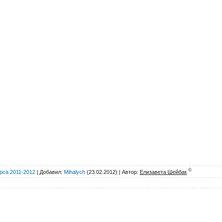
©
рса 2011-2012
|
Добавил
:
Mihalych
(23.02.2012) |
Автор
:
Елизавета Шейбак