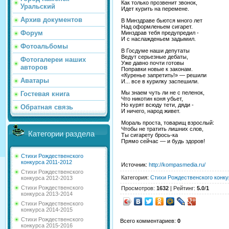
Как только прозвенит звонок,
Уральский
Идет курить на перемене.
Архив документов
В Минздраве бьются много лет
Над оформленьем сигарет.
Форум
Минздрав тебя предупредил -
И с наслажденьем задымил.
Фотоальбомы
В Госдуме наши депутаты
Ведут серьезные дебаты,
Фотогалереи наших
Уже давно почти готовы
авторов
Поправки новые к законам.
«Куренье запретить!» — решили
Аватары
И... все в курилку заспешили.
Мы знаем чуть ли не с пеленок,
Гостевая книга
Что никотин коня убьет,
Но курят всюду тети, дяди -
Обратная связь
И ничего, народ живет.
Мораль проста, товарищ взрослый:
Чтобы не тратить лишних слов,
Категории раздела
Ты сигарету брось-ка
Прямо сейчас — и будь здоров!
Стихи Рождественского
конкурса 2011-2012
Источник
:
http://kompasmedia.ru/
Стихи Рождественского
Категория
:
Стихи Рождественского конку
конкурса 2012-2013
Стихи Рождественского
Просмотров
:
1632
|
Рейтинг
:
5.0
/
1
конкурса 2013-2014
Стихи Рождественского
конкурса 2014-2015
Стихи Рождественского
Всего комментариев
:
0
конкурса 2015-2016