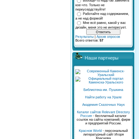
Вообще-то надо бы заменить
кое-что. Только не
переусердствуйте!
Работайте над содержанием,
а не над формой!
Мне всё равно, какой у вас
дизайн, меня это не интересует.
Результаты
|
Архив опросов
Всего ответов:
57
Наши партнеры
Библиотека им. Пушкина
Найти работу на Урале
Академия Сказочных Наук
Каталог сайтов Relevant Directory
Россия
- бесплатный каталог
ссылок на сайты компаний, фирм
и предприятий России.
Kраснов World
- персональный
литературный сайт Игоря
Краснова