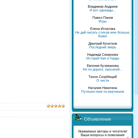
Владимир Андреев
И вот однажды...
Павел Панов
Игры
Елена Игнатова
Не дай писать стихов мне больше,
Боже!
Дмитрий Кочетков
Последний зверь
Надежда Смирнова
История Кая и Герды
Евгения Кузеванова
Не по дороге, просекой...
Тихон Скорбящий
О чести
Наталия Никитина
Путешествие по вертикали
Объявления
Уважаемые авторы и читатели!
Ваши вопросы и пожелания