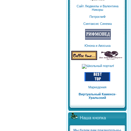
Сайт Людмилы и Валентина
Никоры
ПетроглиФ
Синтаксис Синема
Юнона и Авоська
Маркедония
Виртуальный Каменск-
Уральский
Наша кнопка
Мы будем вам признательны,