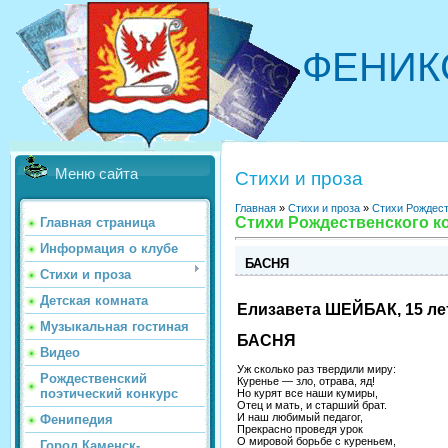
ФЕНИК
Меню сайта
Стихи и проза
Главная
»
Стихи и проза
»
Стихи Рождест
Стихи Рождественского ко
Главная страница
Информация о клубе
БАСНЯ
Стихи и проза
Детская комната
Елизавета ШЕЙБАК, 15 ле
Музыкальная гостиная
БАСНЯ
Видео
Уж сколько раз твердили миру:
Рождественский
Куренье — зло, отрава, яд!
поэтический конкурс
Но курят все наши кумиры,
Отец и мать, и старший брат.
И наш любимый педагог,
Фенипедия
Прекрасно проведя урок
О мировой борьбе с куреньем,
Город Каменск-