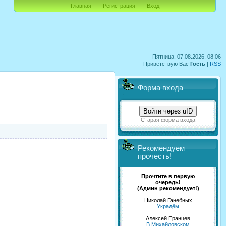
Главная
Регистрация
Вход
Пятница, 07.08.2026, 08:06
Приветствую Вас
Гость
|
RSS
Форма входа
Войти через uID
Старая форма входа
Рекомендуем
прочесть!
Прочтите в первую
очередь!
(Админ рекомендует!)
Николай Ганебных
Украдём
Алексей Еранцев
В Михайловском