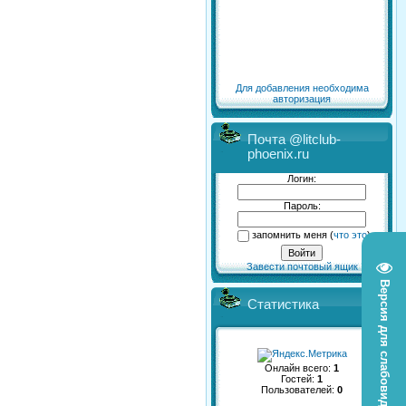
Для добавления необходима
авторизация
Почта @litclub-
phoenix.ru
Логин:
Пароль:
запомнить меня
(
что это
)
Завести почтовый ящик
Версия для слабовидящих
Статистика
Онлайн всего:
1
Гостей:
1
Пользователей:
0