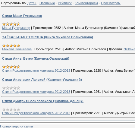
Сортировать по
:
Дате
·
Названию
·
Рейтингу
·
Комментариям
·
Просмотрам
Стихи Маши Гутермахер
Маша Гутермахер
|
Просмотров:
2582
|
Author:
Маша Гутермахер (Каменск-Уральски
ЗАЁКАЛЬНАЯ СТОРОНА (Книга Михаила Полыгалова)
Михаил Полыгалов
|
Просмотров:
2515
|
Author:
Михаил Полыгалов
|
Добавил:
NeXake
Стихи Анны Ветер (Каменск-Уральский)
Стихи Рождественского конкурса 2012-2013
|
Просмотров:
1920
|
Author:
Анна Ветер 
Стихи Анастасии Ланской (Каменск-Уральский)
Стихи Рождественского конкурса 2012-2013
|
Просмотров:
2261
|
Author:
Анастасия Л
Стихи Дмитрия Василовского (Украина, Донецк)
Стихи Рождественского конкурса 2012-2013
|
Просмотров:
2291
|
Author:
Дмитрий Вас
Полная версия сайта