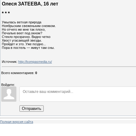
Олеся ЗАТЕЕВА, 16 лет
* * *
Умылась ветхая природа
Ноябрьским свеженьким снежком.
Но отчего же мне так плохо,
Печалью веет под окном?
Стекло прозрачно. Видно четко
Хвост угасающей звезды.
Пройдет и это. Уже поздно...
Пора в постель — живут там сны.
Источник
:
http://kompasmedia.ru/
Всего комментариев
:
0
Войдите:
Отправить
Полная версия сайта