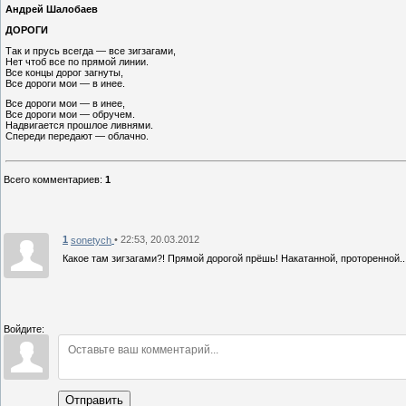
Андрей Шалобаев
ДОРОГИ
Так и прусь всегда — все зигзагами,
Нет чтоб все по прямой линии.
Все концы дорог загнуты,
Все дороги мои — в инее.
Все дороги мои — в инее,
Все дороги мои — обручем.
Надвигается прошлое ливнями.
Спереди передают — облачно.
Всего комментариев
:
1
1
• 22:53, 20.03.2012
sonetych
Какое там зигзагами?! Прямой дорогой прёшь! Накатанной, проторенной...
Войдите:
Отправить