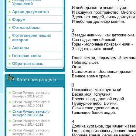
Уральский
И небо дышит, и земля звучит,
Архив документов
И созвучит пространство. Много с
Здесь нет людей, лишь движутся
Форум
И небо над долиною молчит.
Фотоальбомы
2
Звезды невинны, как детские очи.
Фотогалереи наших
Сон над долиной-рекой.
авторов
Горы - молочные призраки ночи -
Аватары
Звезд охраняют покой.
Гостевая книга
Голос земли, подымаемый ветрам
Небо колышет.
Обратная связь
Огня
Всполохами - Вселенная дышит,
Вечное время храня.
Категории раздела
3
Прекрасная мати пустыня!
Стихи Рождественского
Весна моя, голубиня!
конкурса 2011-2012
Рассвет над долиной седой.
Стихи Рождественского
Пурпурное небо. Богиня,
конкурса 2012-2013
Скажи свое древнее имя,
Стихи Рождественского
Грямящее белой водой.
конкурса 2013-2014
Стихи Рождественского
4
конкурса 2014-2015
Долина курганов, где камни и зве
Где в кедре изваяны древние лики
Стихи Рождественского
конкурса 2015-2016
Могучее время, бегущее мерно и 