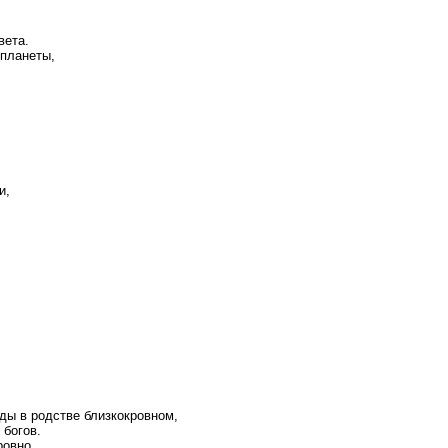
вета.
 планеты,
и,
зды в родстве близкокровном,
 богов.
ровно,