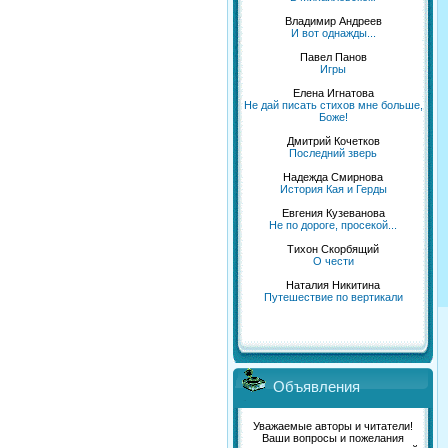
Владимир Андреев
И вот однажды...
Павел Панов
Игры
Елена Игнатова
Не дай писать стихов мне больше,
Боже!
Дмитрий Кочетков
Последний зверь
Надежда Смирнова
История Кая и Герды
Евгения Кузеванова
Не по дороге, просекой...
Тихон Скорбящий
О чести
Наталия Никитина
Путешествие по вертикали
Объявления
Уважаемые авторы и читатели!
Ваши вопросы и пожелания