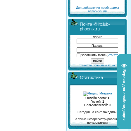
Для добавления необходима
авторизация
Почта @litclub-
phoenix.ru
Логин:
Пароль:
запомнить меня
(
что это
)
Завести почтовый ящик
Версия для слабовидящих
Статистика
Онлайн всего:
1
Гостей:
1
Пользователей:
0
Сегодня на сайт заходили:
...а также незарегистрированные
пользователи