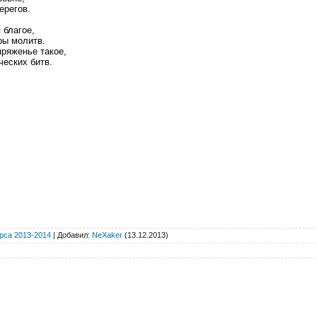
ерегов.
 благое,
ры молитв.
ряженье такое,
ческих битв.
рса 2013-2014
|
Добавил
:
NeXaker
(13.12.2013)