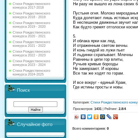
Ни разу не вышло из лона своих б
Стихи Рождественского
конкурса 2017-2018
Пустыня огня. Молоко мирозданья
Стихи Рождественского
конкурса 2018 - 2019
Куда долетают лишь истовых иск
В неспешном движеньи звучит нап
Стихи Рождественского
Как будто гремят отголоски косми
конкурса 2019 - 2020
Стихи Рождественского
5.
конкурса 2020 - 2021
И облака ярки как лед,
Стихи Рождественского
И отраженным светом вечны.
конкурса 2021 - 2022
И конь гнедой из лужи пьет
Стихи Рождественского
И льдинки схрапывает. Млечны
конкурса 2022 - 2023
Равнины в цепи гор влиты,
Стихи Рождественского
Ручьев кривые борозды
конкурса 2023 - 2024
Не замерзают. И коровы
Стихи Рождественского
Все так же ходят по горам.
конкурса 2024-2025
И все вокруг - единый Храм,
Где истины просты и новы.
Поиск
Категория
:
Стихи Рождественского конку
Просмотров
:
1431
|
Рейтинг
:
2.8
/
4
Случайное фото
Всего комментариев
:
0