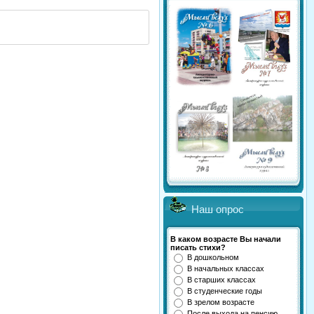
Наш опрос
В каком возрасте Вы начали
писать стихи?
В дошкольном
В начальных классах
В старших классах
В студенческие годы
В зрелом возрасте
После выхода на пенсию