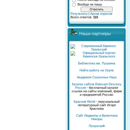
Вообще не пишу
Результаты
|
Архив опросов
Всего ответов:
115
Наши партнеры
Библиотека им. Пушкина
Найти работу на Урале
Академия Сказочных Наук
Каталог сайтов Relevant Directory
Россия
- бесплатный каталог
ссылок на сайты компаний, фирм
и предприятий России.
Kраснов World
- персональный
литературный сайт Игоря
Краснова
Сайт Людмилы и Валентина
Никоры
ПетроглиФ