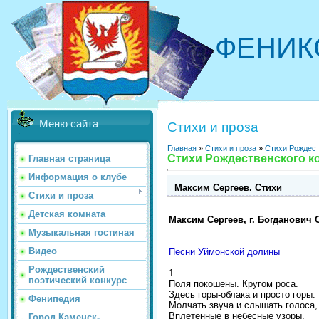
ФЕНИК
Меню сайта
Стихи и проза
Главная
»
Стихи и проза
»
Стихи Рождест
Стихи Рождественского ко
Главная страница
Информация о клубе
Максим Сергеев. Стихи
Стихи и проза
Детская комната
Максим Сергеев, г. Богданович С
Музыкальная гостиная
Видео
Песни Уймонской долины
Рождественский
1
поэтический конкурс
Поля покошены. Кругом роса.
Здесь горы-облака и просто горы.
Фенипедия
Молчать звуча и слышать голоса,
Вплетенные в небесные узоры.
Город Каменск-