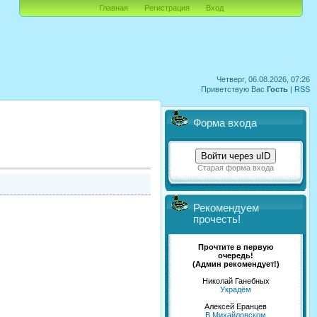
Главная
Регистрация
Вход
Четверг, 06.08.2026, 07:26
Приветствую Вас
Гость
|
RSS
Форма входа
Войти через uID
Старая форма входа
Рекомендуем
прочесть!
Прочтите в первую
очередь!
(Админ рекомендует!)
Николай Ганебных
Украдём
Алексей Еранцев
В Михайловском