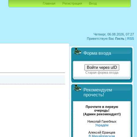
Главная
Регистрация
Вход
Четверг, 06.08.2026, 07:27
Приветствую Вас
Гость
|
RSS
Форма входа
Войти через uID
Старая форма входа
Рекомендуем
прочесть!
Прочтите в первую
очередь!
(Админ рекомендует!)
Николай Ганебных
Украдём
Алексей Еранцев
В Михайловском