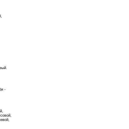
й,
вый.
я -
й,
совой,
евой,