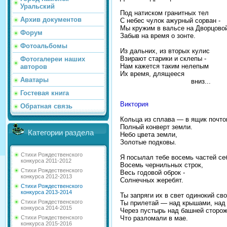
Уральский
Под натиском гранитных тел
Архив документов
С небес чулок ажурный сорван -
Мы кружим в вальсе на Дворцово
Форум
Забыв на время о зонте.
Фотоальбомы
Из дальних, из вторых кулис
Взирают старики и склепы -
Фотогалереи наших
Нам кажется таким нелепым
авторов
Их время, длящееся
Аватары
вниз...
Гостевая книга
Виктория
Обратная связь
Кольца из сплава ― в ящик почто
Полный конверт земли.
Категории раздела
Небо цвета земли,
Золотые подковы.
Стихи Рождественского
Я посылал тебе восемь частей себ
конкурса 2011-2012
Восемь чернильных строк,
Стихи Рождественского
Весь годовой оброк -
конкурса 2012-2013
Солнечных жеребят.
Стихи Рождественского
конкурса 2013-2014
Ты запряги их в свет одинокий сво
Стихи Рождественского
Ты прилетай ― над крышами, над 
конкурса 2014-2015
Через пустырь над башней сторож
Что разломали в мае.
Стихи Рождественского
конкурса 2015-2016