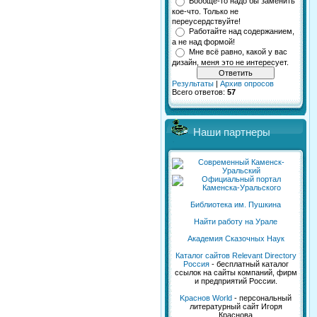
Вообще-то надо бы заменить
кое-что. Только не
переусердствуйте!
Работайте над содержанием,
а не над формой!
Мне всё равно, какой у вас
дизайн, меня это не интересует.
Результаты
|
Архив опросов
Всего ответов:
57
Наши партнеры
Библиотека им. Пушкина
Найти работу на Урале
Академия Сказочных Наук
Каталог сайтов Relevant Directory
Россия
- бесплатный каталог
ссылок на сайты компаний, фирм
и предприятий России.
Kраснов World
- персональный
литературный сайт Игоря
Краснова