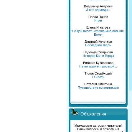
Владимир Андреев
И вот однажды...
Павел Панов
Игры
Елена Игнатова
Не дай писать стихов мне больше,
Боже!
Дмитрий Кочетков
Последний зверь
Надежда Смирнова
История Кая и Герды
Евгения Кузеванова
Не по дороге, просекой...
Тихон Скорбящий
О чести
Наталия Никитина
Путешествие по вертикали
Объявления
Уважаемые авторы и читатели!
Ваши вопросы и пожелания