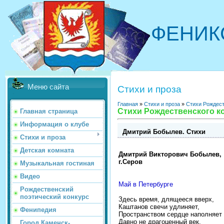
ФЕНИК
Меню сайта
Стихи и проза
Главная
»
Стихи и проза
»
Стихи Рождест
Стихи Рождественского ко
Главная страница
Информация о клубе
Дмитрий Бобылев. Стихи
Стихи и проза
Детская комната
Дмитрий Викторович Бобылев,
г.Серов
Музыкальная гостиная
Видео
Май в Петербурге
Рождественский
поэтический конкурс
Здесь время, длящееся вверх,
Каштанов свечи удлиняет,
Фенипедия
Пространством сердце наполняет
Давно не драгоценный век.
Город Каменск-