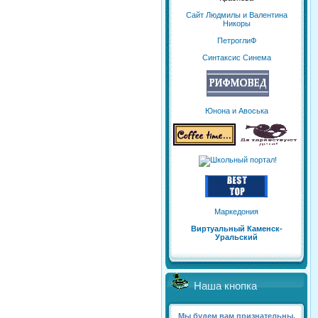
Сайт Людмилы и Валентина
Никоры
ПетроглиФ
Синтаксис Синема
Юнона и Авоська
Маркедония
Виртуальный Каменск-
Уральский
Наша кнопка
Мы будем вам признательны,