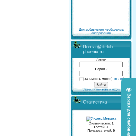
Для добавления необходима
авторизация
Почта @litclub-
phoenix.ru
Логин:
Пароль:
запомнить меня
(
что это
)
Завести почтовый ящик
Версия для слабовидящих
Статистика
Онлайн всего:
1
Гостей:
1
Пользователей:
0