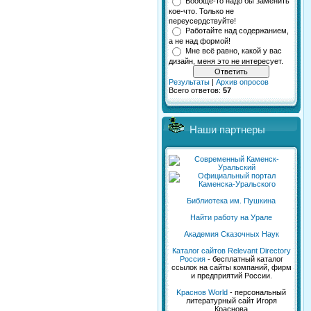
Вообще-то надо бы заменить
кое-что. Только не
переусердствуйте!
Работайте над содержанием,
а не над формой!
Мне всё равно, какой у вас
дизайн, меня это не интересует.
Результаты
|
Архив опросов
Всего ответов:
57
Наши партнеры
Библиотека им. Пушкина
Найти работу на Урале
Академия Сказочных Наук
Каталог сайтов Relevant Directory
Россия
- бесплатный каталог
ссылок на сайты компаний, фирм
и предприятий России.
Kраснов World
- персональный
литературный сайт Игоря
Краснова