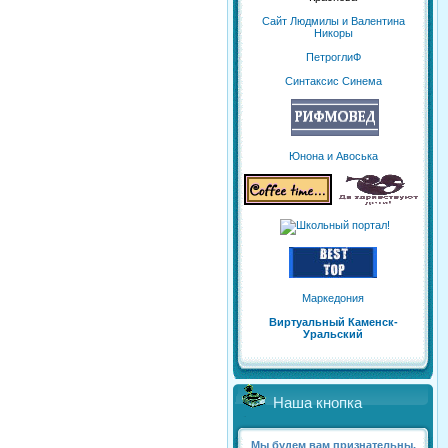
Сайт Людмилы и Валентина
Никоры
ПетроглиФ
Синтаксис Синема
Юнона и Авоська
Маркедония
Виртуальный Каменск-
Уральский
Наша кнопка
Мы будем вам признательны,