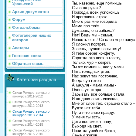
Ты, наверно, еще помнишь
Уральский
Сына на руках?
Архив документов
Приходи, всех успокоишь
И прогонишь страх.
Форум
Много раз мне говорила
Мама про тебя.
Фотоальбомы
Думаешь, она забыла?
Нет! Ведь мы - семья.
Фотогалереи наших
Новость есть! Со слов «про папу»
авторов
Я сложил портрет.
Аватары
Знаешь, лучше папы нету!
Я тебе сберег конфету,
Гостевая книга
Спрятал ото всех в газету,
Только, чур – секрет.
Обратная связь
Ты же помнишь, нас у мамы
Пять голодных ртов.
Нас зовут так постоянно,
Категории раздела
Когда суп готов.
А бабуля - мама мамы -
Очень уж стара.
Стихи Рождественского
Забывать все больше стала
конкурса 2011-2012
И на днях опять сказала,
Стихи Рождественского
Мне от слов тех, страшно стало –
конкурса 2012-2013
Будто нет тебя.
Стихи Рождественского
Ну, а я-то знаю правду:
конкурса 2013-2014
У меня ты есть.
Стихи Рождественского
Дети все имеют папу,
конкурса 2014-2015
Выходя на свет.
Почитал учебник брата,
Стихи Рождественского
конкурса 2015-2016
Даже у жуков,