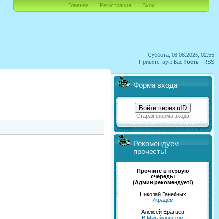
Главная
Регистрация
Вход
Суббота, 08.08.2026, 02:55
Приветствую Вас
Гость
|
RSS
Форма входа
Войти через uID
Старая форма входа
Рекомендуем
прочесть!
Прочтите в первую
очередь!
(Админ рекомендует!)
Николай Ганебных
Украдём
Алексей Еранцев
В Михайловском