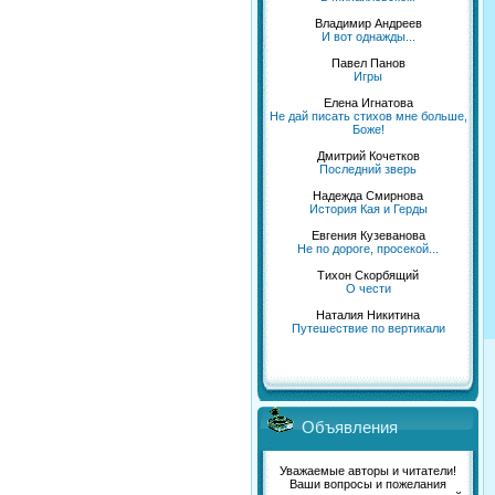
Владимир Андреев
И вот однажды...
Павел Панов
Игры
Елена Игнатова
Не дай писать стихов мне больше,
Боже!
Дмитрий Кочетков
Последний зверь
Надежда Смирнова
История Кая и Герды
Евгения Кузеванова
Не по дороге, просекой...
Тихон Скорбящий
О чести
Наталия Никитина
Путешествие по вертикали
Объявления
Уважаемые авторы и читатели!
Ваши вопросы и пожелания