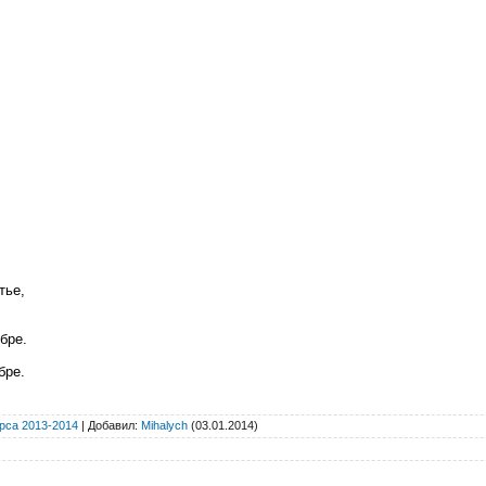
тье,
бре.
бре.
рса 2013-2014
|
Добавил
:
Mihalych
(03.01.2014)