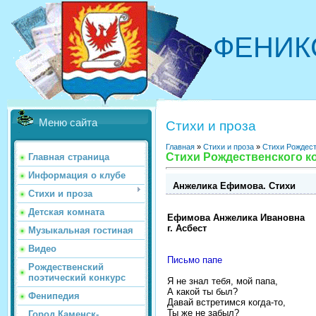
ФЕНИК
Меню сайта
Стихи и проза
Главная
»
Стихи и проза
»
Стихи Рождест
Стихи Рождественского ко
Главная страница
Информация о клубе
Анжелика Ефимова. Стихи
Стихи и проза
Детская комната
Ефимова Анжелика Ивановна
г. Асбест
Музыкальная гостиная
Видео
Письмо папе
Рождественский
поэтический конкурс
Я не знал тебя, мой папа,
А какой ты был?
Фенипедия
Давай встретимся когда-то,
Ты же не забыл?
Город Каменск-