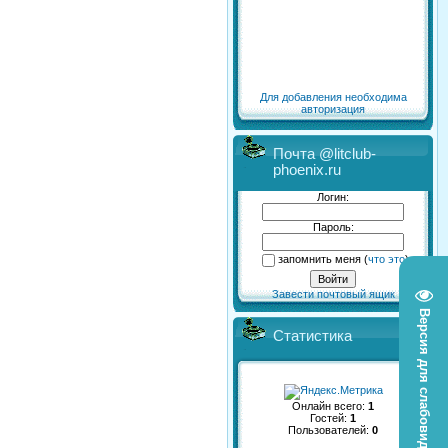
Для добавления необходима
авторизация
Почта @litclub-
phoenix.ru
Логин:
Пароль:
запомнить меня
(
что это
)
Завести почтовый ящик
Версия для слабовидящих
Статистика
Онлайн всего:
1
Гостей:
1
Пользователей:
0