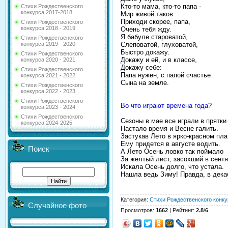
Кто-то мама, кто-то папа -
Стихи Рождественского
конкурса 2017-2018
Мир живой таков.
Приходи скорее, папа,
Стихи Рождественского
конкурса 2018 - 2019
Очень тебя жду.
Я бабуле староватой,
Стихи Рождественского
Слеповатой, глуховатой,
конкурса 2019 - 2020
Быстро докажу.
Стихи Рождественского
Докажу и ей, и в классе,
конкурса 2020 - 2021
Докажу себе:
Стихи Рождественского
Папа нужен, с папой счастье
конкурса 2021 - 2022
Сына на земле.
Стихи Рождественского
конкурса 2022 - 2023
Стихи Рождественского
Во что играют времена года?
конкурса 2023 - 2024
Стихи Рождественского
Сезоны в мае все играли в прятки
конкурса 2024-2025
Настало время и Весне галить.
Застукав Лето в ярко-красном пла
Ему придется в августе водить.
Поиск
А Лето Осень ловко так поймало
За желтый лист, засохший в сентя
Искала Осень долго, что устала.
Нашла ведь Зиму! Правда, в дека
Категория
:
Стихи Рождественского конку
Случайное фото
Просмотров
:
1662
|
Рейтинг
:
2.8
/
6