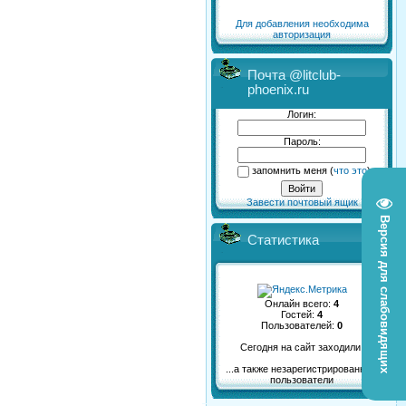
Для добавления необходима
авторизация
Почта @litclub-
phoenix.ru
Логин:
Пароль:
запомнить меня
(
что это
)
Завести почтовый ящик
Версия для слабовидящих
Статистика
Онлайн всего:
4
Гостей:
4
Пользователей:
0
Сегодня на сайт заходили:
...а также незарегистрированные
пользователи