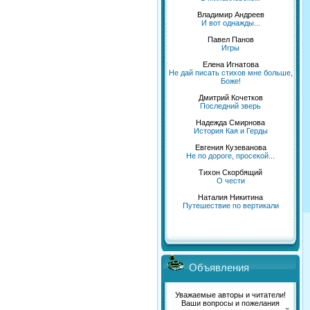
Владимир Андреев
И вот однажды...
Павел Панов
Игры
Елена Игнатова
Не дай писать стихов мне больше,
Боже!
Дмитрий Кочетков
Последний зверь
Надежда Смирнова
История Кая и Герды
Евгения Кузеванова
Не по дороге, просекой...
Тихон Скорбящий
О чести
Наталия Никитина
Путешествие по вертикали
Объявления
Уважаемые авторы и читатели!
Ваши вопросы и пожелания