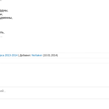
рдны,
ы,
адменны,
,
ль,
ы…
рса 2013-2014
|
Добавил
:
NeXaker
(10.01.2014)