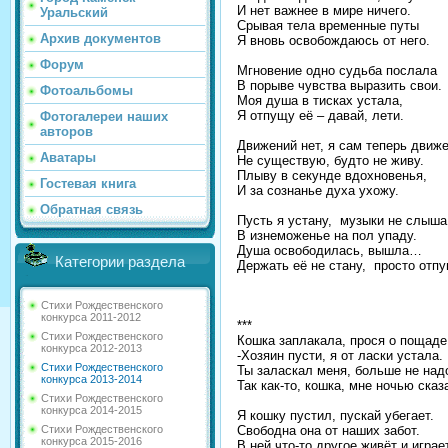
И нет важнее в мире ничего.
Уральский
Срывая тела временные путы
Архив документов
Я вновь освобождаюсь от него.
Форум
Мгновение одно судьба послала
В порыве чувства выразить свои.
Фотоальбомы
Моя душа в тисках устала,
Я отпущу её – давай, лети.
Фотогалереи наших
авторов
Движений нет, я сам теперь движ
Аватары
Не существую, будто не живу.
Плыву в секунде вдохновенья,
Гостевая книга
И за сознанье духа ухожу.
Обратная связь
Пусть я устану, музыки не слыша
В изнеможенье на пол упаду.
Душа освободилась, вышла…
Категории раздела
Держать её не стану, просто отпу
Стихи Рождественского
конкурса 2011-2012
***
Стихи Рождественского
Кошка заплакала, прося о пощаде
конкурса 2012-2013
-Хозяин пусти, я от ласки устала.
Стихи Рождественского
Ты заласкал меня, больше не на
конкурса 2013-2014
Так как-то, кошка, мне ночью сказ
Стихи Рождественского
конкурса 2014-2015
Я кошку пустил, пускай убегает.
Свободна она от наших забот.
Стихи Рождественского
конкурса 2015-2016
В ней что-то другое живёт и играет