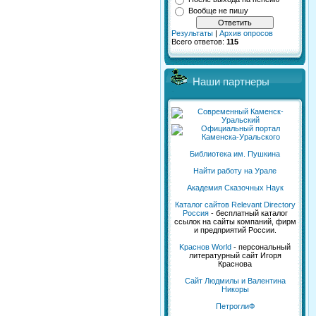
Вообще не пишу
Результаты
|
Архив опросов
Всего ответов:
115
Наши партнеры
Библиотека им. Пушкина
Найти работу на Урале
Академия Сказочных Наук
Каталог сайтов Relevant Directory
Россия
- бесплатный каталог
ссылок на сайты компаний, фирм
и предприятий России.
Kраснов World
- персональный
литературный сайт Игоря
Краснова
Сайт Людмилы и Валентина
Никоры
ПетроглиФ