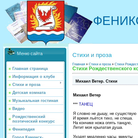
ФЕНИК
Меню сайта
Стихи и проза
Главная
»
Стихи и проза
»
Стихи Рождест
Стихи Рождественского ко
Главная страница
Информация о клубе
Михаил Ветер. Стихи
Стихи и проза
Детская комната
Михаил Ветер
Музыкальная гостиная
***
ТАНЕЦ
Видео
Я словно не дышу, не существую
Рождественский
И время льётся тихо, не спеша.
поэтический конкурс
На кончике ножа опять танцую,
Летит моя крылатая душа.
Фенипедия
Уходят медленно часы, минуты
Город Каменск-