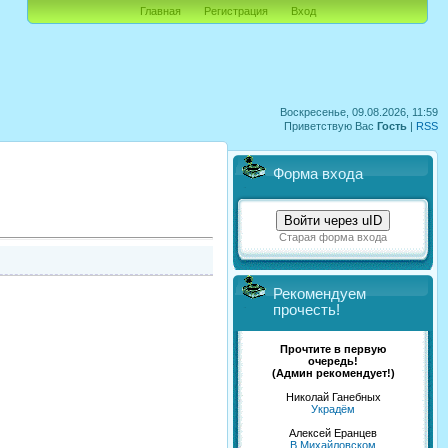
Главная
Регистрация
Вход
Воскресенье, 09.08.2026, 11:59
Приветствую Вас
Гость
|
RSS
Форма входа
Войти через uID
Старая форма входа
Рекомендуем
прочесть!
Прочтите в первую
очередь!
(Админ рекомендует!)
Николай Ганебных
Украдём
Алексей Еранцев
В Михайловском