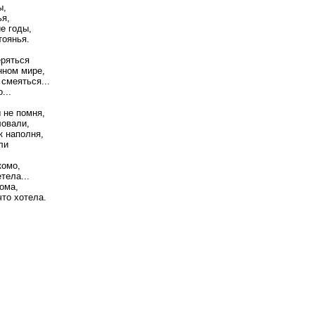
ы,
я,
е годы,
тоянья.
еряться
нном мире,
смеяться...
...
 не помня,
ловали,
к наполня,
ли
комо,
тела...
ома,
что хотела.