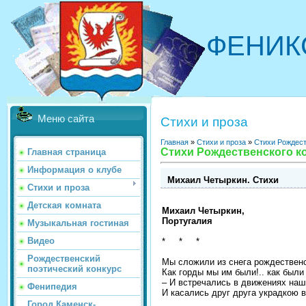
ФЕНИК
Меню сайта
Стихи и проза
Главная
»
Стихи и проза
»
Стихи Рождест
Стихи Рождественского ко
Главная страница
Информация о клубе
Михаил Четыркин. Стихи
Стихи и проза
Детская комната
Михаил Четыркин,
Португалия
Музыкальная гостиная
Видео
* * *
Рождественский
Мы сложили из снега рождественс
поэтический конкурс
Как горды мы им были!.. как был
– И встречались в движениях наш
Фенипедия
И касались друг друга украдкою 
Город Каменск-