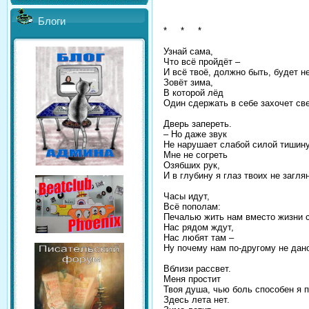
Блоги
* * *
Узнай сама,
Что всё пройдёт –
И всё твоё, должно быть, будет н
Зовёт зима,
В которой лёд
Один сдержать в себе захочет св
Дверь запереть.
– Но даже звук
Не нарушает слабой силой тишину.
Мне не согреть
Озябших рук,
И в глубину я глаз твоих не заглян
Часы идут,
Всё пополам:
Печалью жить нам вместо жизни 
Нас рядом ждут,
Нас любят там –
Ну почему нам по-другому не дано
Вблизи рассвет.
Меня простит
Твоя душа, чью боль способен я п
Здесь лета нет.