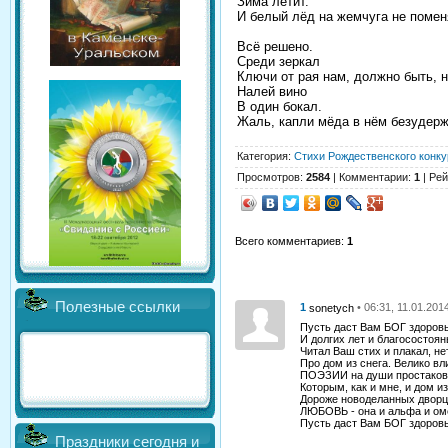
Зима летит.
И белый лёд на жемчуга не помен
Всё решено.
Среди зеркал
Ключи от рая нам, должно быть, н
Налей вино
В один бокал.
Жаль, капли мёда в нём безудержн
Категория
:
Стихи Рождественского конку
Просмотров
:
2584
|
Комментарии
:
1
|
Рей
Всего комментариев
:
1
Полезные ссылки
1
• 06:31, 11.01.201
sonetych
Пусть даст Вам БОГ здоровь
И долгих лет и благосостоянь
Читал Ваш стих и плакал, не
Про дом из снега. Велико вл
ПОЭЗИИ на души простаков
Которым, как и мне, и дом из
Дороже новоделанных дворцо
ЛЮБОВЬ - она и альфа и ом
Пусть даст Вам БОГ здоровь
Праздники сегодня и