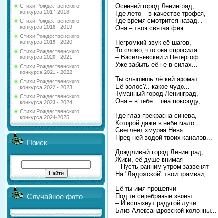
Осенний город Ленинград,
Стихи Рождественского
конкурса 2017-2018
Где лето – в качестве трофея,
Где время смотрится назад...
Стихи Рождественского
конкурса 2018 - 2019
Она – твоя святая фея.
Стихи Рождественского
Негромкий звук её шагов,
конкурса 2019 - 2020
То слово, что она спросила...
Стихи Рождественского
– Васильевский и Петергоф
конкурса 2020 - 2021
Уже забыть её не в силах...
Стихи Рождественского
конкурса 2021 - 2022
Ты слышишь лёгкий аромат
Стихи Рождественского
Её волос?.. какое чудо...
конкурса 2022 - 2023
Туманный город Ленинград,
Стихи Рождественского
Она – в тебе... она повсюду,
конкурса 2023 - 2024
Стихи Рождественского
Где глаз прекрасна синева,
конкурса 2024-2025
Которой даже в небе мало...
Светлеет хмурая Нева
Пред ней водой твоих каналов...
Поиск
Дождливый город Ленинград,
Живи, её душе внимая
– Пусть ранним утром зазвенят
На "Ладожской" твои трамваи,
Её ты имя прошепчи
Под те серебряные звоны
Случайное фото
– И вспыхнут радугой лучи
Близ Александровской колонны...