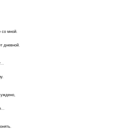
е со мной.
ет дневной.
..
у.
суждено,
...
онять.