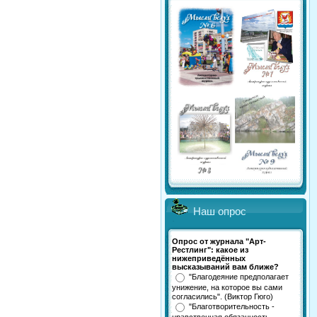
Наш опрос
Опрос от журнала "Арт-
Рестлинг": какое из
нижеприведённых
высказываний вам ближе?
"Благодеяние предполагает
унижение, на которое вы сами
согласились". (Виктор Гюго)
"Благотворительность -