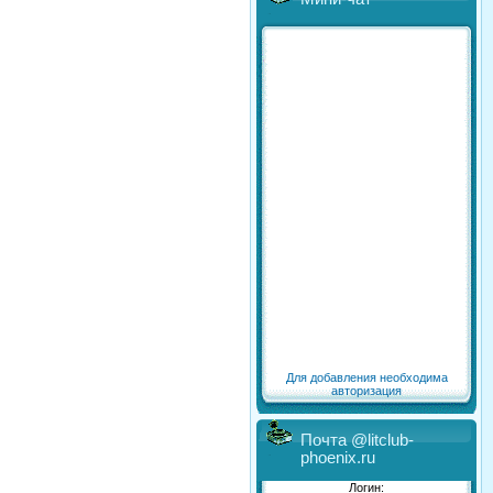
Для добавления необходима
авторизация
Почта @litclub-
phoenix.ru
Логин: