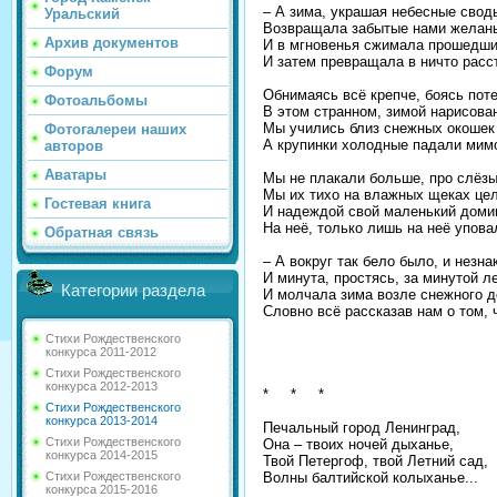
– А зима, украшая небесные свод
Уральский
Возвращала забытые нами желань
Архив документов
И в мгновенья сжимала прошедши
И затем превращала в ничто расс
Форум
Обнимаясь всё крепче, боясь пот
Фотоальбомы
В этом странном, зимой нарисова
Мы учились близ снежных окошек 
Фотогалереи наших
А крупинки холодные падали мимо
авторов
Аватары
Мы не плакали больше, про слёзы
Мы их тихо на влажных щеках це
Гостевая книга
И надеждой свой маленький доми
На неё, только лишь на неё упова
Обратная связь
– А вокруг так бело было, и незна
И минута, простясь, за минутой ле
Категории раздела
И молчала зима возле снежного д
Словно всё рассказав нам о том, 
Стихи Рождественского
конкурса 2011-2012
Стихи Рождественского
конкурса 2012-2013
* * *
Стихи Рождественского
конкурса 2013-2014
Печальный город Ленинград,
Стихи Рождественского
Она – твоих ночей дыханье,
конкурса 2014-2015
Твой Петергоф, твой Летний сад,
Волны балтийской колыханье...
Стихи Рождественского
конкурса 2015-2016