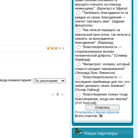
нравственная обязанность
имущего спешить на помощь
неимущему". (Брокгауз и Эфрон)
"Требовать благодарности за
каждое из своих благодеяний —
значит торговать ими". (Адриан
Декурсель)
"Как нельзя порицать за
невольный проступок, так нельзя и
хвалить за вынужденное
благодеяние". (Еврипид)
"Благотворительность —
стерилизованное молоко
человеческой доброты." (Оливер
Херфорд)
"Филантроп: человек, который
открыто раздает наворованное".
(Леонард Луис Левинсон)
"Благотворительность —
вода комментариев:
последнее прибежище для тех, кто
любит допекать своих ближних".
(Оскар Уайльд)
"Благотворение только тогда
0
благотворение, когда оно жертва".
(Л.Н.Толстой)
Результаты
|
Архив опросов
Всего ответов:
35
Наши партнеры