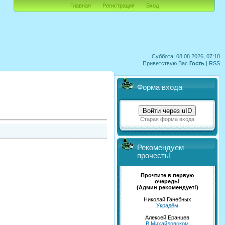
Главная
Регистрация
Вход
Суббота, 08.08.2026, 07:18
Приветствую Вас
Гость
|
RSS
Форма входа
Войти через uID
Старая форма входа
Рекомендуем
прочесть!
Прочтите в первую
очередь!
(Админ рекомендует!)
Николай Ганебных
Украдём
Алексей Еранцев
В Михайловском