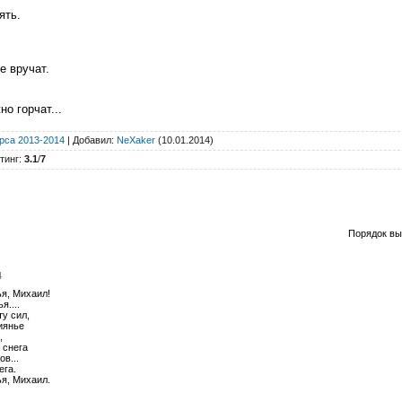
ять.
е вручат.
о горчат...
рса 2013-2014
|
Добавил
:
NeXaker
(10.01.2014)
тинг
:
3.1
/
7
Порядок вы
4
я, Михаил!
я....
ту сил,
иянье
,
 снега
в...
ега.
я, Михаил.