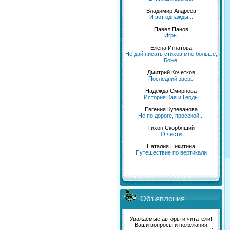
Владимир Андреев
И вот однажды...
Павел Панов
Игры
Елена Игнатова
Не дай писать стихов мне больше,
Боже!
Дмитрий Кочетков
Последний зверь
Надежда Смирнова
История Кая и Герды
Евгения Кузеванова
Не по дороге, просекой...
Тихон Скорбящий
О чести
Наталия Никитина
Путешествие по вертикали
Объявления
Уважаемые авторы и читатели!
Ваши вопросы и пожелания