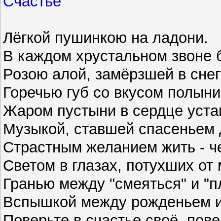
Счастье
Лёгкой пушинкою на ладони.
В каждом хрустальном звоне 
Розою алой, замёрзшей в снег
Горечью губ со вкусом полыни
Жаром пустыни в сердце уст
Музыкой, ставшей спасеньем 
Страстным желанием жить - че
Светом в глазах, потухших от 
Гранью между "смеяться" и "п
Вспышкой между рожденьем и
Поверьте в счастье своё, пове