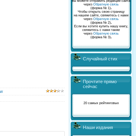
вы можете отправить редакции сайта
через
Обратную связь
(форма № 1)
.
Чтобы открыть свою страницу
на нашем сайте, свяжитесь с нами
через
Обратную связь
(форма № 2)
.
Если вы хотите купить нашу книгу,
свяжитесь с нами также
через
Обратную связь
(форма № 3)
.
Случайный стих
Прочтите прямо
сейчас
W
20 самых рейтинговых
Наши издания