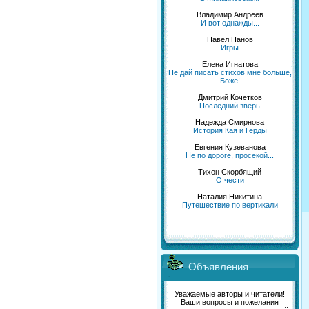
Владимир Андреев
И вот однажды...
Павел Панов
Игры
Елена Игнатова
Не дай писать стихов мне больше,
Боже!
Дмитрий Кочетков
Последний зверь
Надежда Смирнова
История Кая и Герды
Евгения Кузеванова
Не по дороге, просекой...
Тихон Скорбящий
О чести
Наталия Никитина
Путешествие по вертикали
Объявления
Уважаемые авторы и читатели!
Ваши вопросы и пожелания