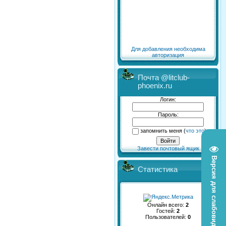
Для добавления необходима
авторизация
Почта @litclub-
phoenix.ru
Логин:
Пароль:
запомнить меня
(
что это
)
Завести почтовый ящик
Версия для слабовидящих
Статистика
Онлайн всего:
2
Гостей:
2
Пользователей:
0