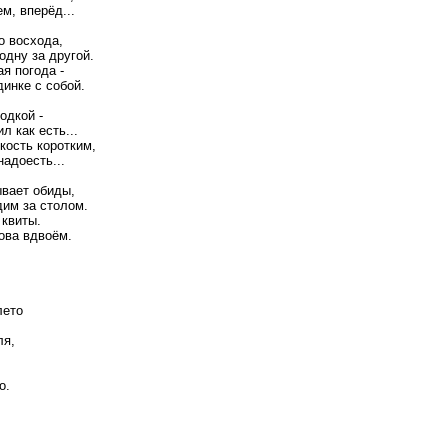
м, вперёд...
о восхода,
одну за другой.
я погода -
динке с собой.
одкой -
л как есть...
кость коротким,
надоесть...
вает обиды,
дим за столом.
 квиты.
ова вдвоём.
лето
ля,
о.