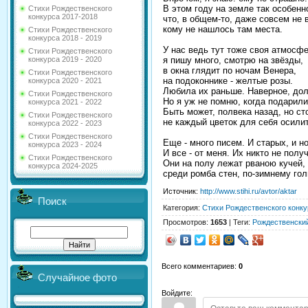
В этом году на земле так особенн
Стихи Рождественского
конкурса 2017-2018
что, в общем-то, даже совсем не 
кому не нашлось там места.
Стихи Рождественского
конкурса 2018 - 2019
У нас ведь тут тоже своя атмосфе
Стихи Рождественского
я пишу много, смотрю на звёзды,
конкурса 2019 - 2020
в окна глядит по ночам Венeра,
Стихи Рождественского
на подоконнике - желтые розы.
конкурса 2020 - 2021
Любила их раньше. Наверное, дол
Стихи Рождественского
Но я уж не помню, когда подарили
конкурса 2021 - 2022
Быть может, полвека назад, но ст
Стихи Рождественского
не каждый цветок для себя осилит
конкурса 2022 - 2023
Стихи Рождественского
Еще - много писем. И старых, и н
конкурса 2023 - 2024
И все - от меня. Их никто не получ
Стихи Рождественского
Они на полу лежат рваною кучей,
конкурса 2024-2025
среди ромба стен, по-зимнему гол
Источник
:
http://www.stihi.ru/avtor/aktar
Поиск
Категория
:
Стихи Рождественского конку
Просмотров
:
1653
|
Теги
:
Рождественский
Всего комментариев
:
0
Случайное фото
Войдите: