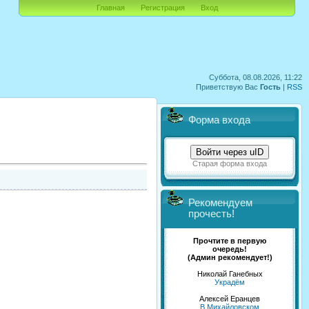
Главная
Регистрация
Вход
Суббота, 08.08.2026, 11:22
Приветствую Вас
Гость
|
RSS
Форма входа
Войти через uID
Старая форма входа
Рекомендуем
прочесть!
Прочтите в первую
очередь!
(Админ рекомендует!)
Николай Ганебных
Украдём
Алексей Еранцев
В Михайловском