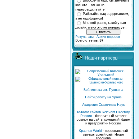
Вообще-то надо бы заменить
кое-что. Только не
переусердствуйте!
Работайте над содержанием,
а не над формой!
Мне всё равно, какой у вас
дизайн, меня это не интересует.
Результаты
|
Архив опросов
Всего ответов:
57
Наши партнеры
Библиотека им. Пушкина
Найти работу на Урале
Академия Сказочных Наук
Каталог сайтов Relevant Directory
Россия
- бесплатный каталог
ссылок на сайты компаний, фирм
и предприятий России.
Kраснов World
- персональный
литературный сайт Игоря
Краснова