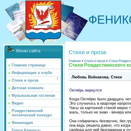
ФЕНИК
Меню сайта
Стихи и проза
Главная
»
Стихи и проза
»
Стихи Рождест
Стихи Рождественского ко
Главная страница
Информация о клубе
Любовь Войнакова. Стихи
Стихи и проза
Детская комната
Октябрь вернулся
Музыкальная гостиная
Когда Октябрю было двадцать чет
Видео
Это случилось в квартирe напроти
Часы за картонной стеной мерно 
Рождественский
жаль, только не знаю - вечера или
поэтический конкурс
Она собиралась беззвучно, без гр
Фенипедия
она ведь решила давно, что когда-
свобода для ней безгранична и л
Город Каменск-