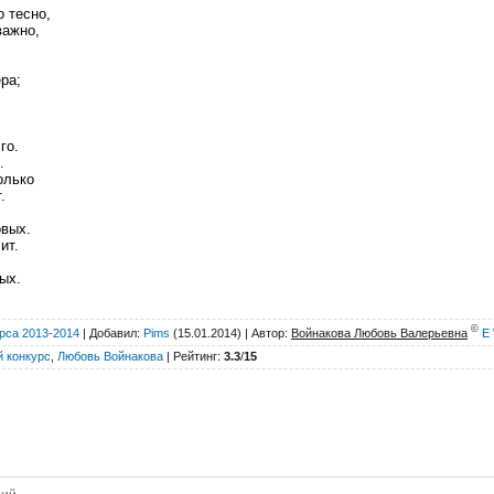
о тесно,
важно,
ра;
го.
.
олько
.
овых.
ит.
ых.
©
рса 2013-2014
|
Добавил
:
Pims
(15.01.2014) |
Автор
:
Войнакова Любовь Валерьевна
E
 конкурс
,
Любовь Войнакова
|
Рейтинг
:
3.3
/
15