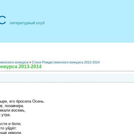
С
литературный клуб
венского конкурса
»
Стихи Рождественского конкурса 2013-2014
нкурса 2013-2014
ыре, его бросила Осень.
в, позавчера.
тикали восемь,
 утра.
усти и боли,
то уйдёт:
учше неволи,