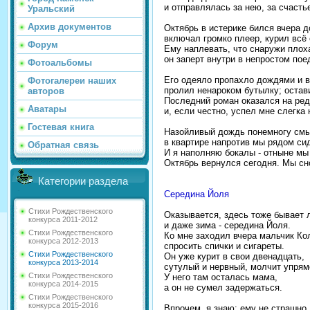
и отправлялась за нею, за счастье
Уральский
Архив документов
Октябрь в истерике бился вчера д
включал громко плеeр, курил всё 
Форум
Eму наплевать, что снаружи плоха
он заперт внутри в непростом пое
Фотоальбомы
Его одеяло пропахло дождями и в
Фотогалереи наших
пролил ненароком бутылку; остави
авторов
Последний роман оказался на ред
Аватары
и, если честно, успел мне слегка 
Гостевая книга
Назойливый дождь понемногу смы
в квартирe напротив мы рядом си
Обратная связь
И я наполняю бокалы - отнынe мы
Октябрь вернулся сегодня. Мы сн
Категории раздела
Середина Йоля
Стихи Рождественского
Оказывается, здесь тоже бывает 
конкурса 2011-2012
и даже зима - середина Йоля.
Стихи Рождественского
Ко мне заходил вчера мальчик Ко
конкурса 2012-2013
спросить спички и сигареты.
Стихи Рождественского
Он уже курит в свои двенадцать,
конкурса 2013-2014
сутулый и нервный, молчит упрям
Стихи Рождественского
У него там осталась мама,
конкурса 2014-2015
а он не сумел задержаться.
Стихи Рождественского
конкурса 2015-2016
Впрочем, я знаю: ему не страшно.