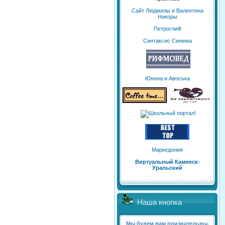
Сайт Людмилы и Валентина
Никоры
ПетроглиФ
Синтаксис Синема
Юнона и Авоська
Маркедония
Виртуальный Каменск-
Уральский
Наша кнопка
Мы будем вам признательны,