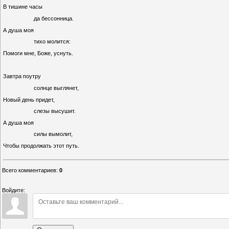
В тишине часы
да бессонница.
А душа моя
тихо молится:
Помоги мне, Боже, уснуть.
Завтра поутру
солнце выглянет,
Новый день придет,
слезы высушит.
А душа моя
силы вымолит,
Чтобы продолжать этот путь.
Всего комментариев
:
0
Войдите: