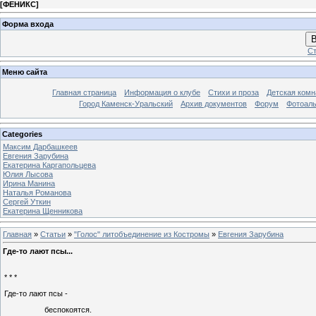
[
ФЕНИКС
]
Форма входа
В
Ст
Меню сайта
Главная страница
Информация о клубе
Стихи и проза
Детская комн
Город Каменск-Уральский
Архив документов
Форум
Фотоал
Categories
Максим Дарбашкеев
Евгения Зарубина
Екатерина Каргапольцева
Юлия Лысова
Ирина Манина
Наталья Романова
Сергей Уткин
Екатерина Щенникова
Главная
»
Статьи
»
"Голос" литобъединение из Костромы
»
Евгения Зарубина
Где-то лают псы...
* * *
Где-то лают псы -
беспокоятся.