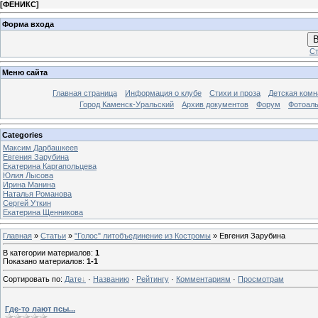
[
ФЕНИКС
]
Форма входа
В
Ст
Меню сайта
Главная страница
Информация о клубе
Стихи и проза
Детская комн
Город Каменск-Уральский
Архив документов
Форум
Фотоал
Categories
Максим Дарбашкеев
Евгения Зарубина
Екатерина Каргапольцева
Юлия Лысова
Ирина Манина
Наталья Романова
Сергей Уткин
Екатерина Щенникова
Главная
»
Статьи
»
"Голос" литобъединение из Костромы
» Евгения Зарубина
В категории материалов
:
1
Показано материалов
:
1-1
Сортировать по
:
Дате
·
Названию
·
Рейтингу
·
Комментариям
·
Просмотрам
Где-то лают псы...