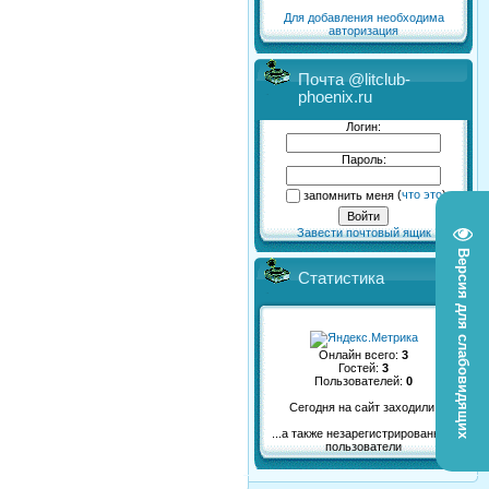
Для добавления необходима
авторизация
Почта @litclub-
phoenix.ru
Логин:
Пароль:
запомнить меня
(
что это
)
Завести почтовый ящик
Версия для слабовидящих
Статистика
Онлайн всего:
3
Гостей:
3
Пользователей:
0
Сегодня на сайт заходили:
...а также незарегистрированные
пользователи