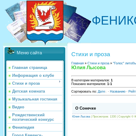
ФЕНИК
Меню сайта
Стихи и проза
Главная
»
Стихи и проза
»
"Голос" литоб
Юлия Лысова
Главная страница
Информация о клубе
В категории материалов
:
1
Стихи и проза
Показано материалов
:
1-1
Детская комната
Сортировать по
:
Дате
·
Названию
·
Рейт
Музыкальная гостиная
Видео
О Сонечке
Рождественский
Юлия Лысова
| Просмотров: 1330 |
Copyright ©
Ю
поэтический конкурс
Фенипедия
Город Каменск-