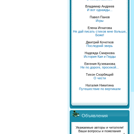
Владимир Андреев
И вот однажды...
Павел Панов
Игры
Елена Игнатова
Не дай писать стихов мне больше,
Боже!
Дмитрий Кочетков
Последний зверь
Надежда Смирнова
История Кая и Герды
Евгения Кузеванова
Не по дороге, просекой...
Тихон Скорбящий
О чести
Наталия Никитина
Путешествие по вертикали
Объявления
Уважаемые авторы и читатели!
Ваши вопросы и пожелания