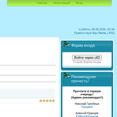
Главная
Регистрация
Вход
Суббота, 08.08.2026, 02:48
Приветствую Вас
Гость
|
RSS
Форма входа
Войти через uID
Старая форма входа
Рекомендуем
прочесть!
Прочтите в первую
очередь!
(Админ рекомендует!)
Николай Ганебных
Украдём
Алексей Еранцев
В Михайловском