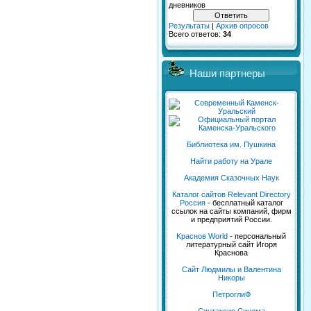
дневников
Результаты
|
Архив опросов
Всего ответов:
34
Наши партнеры
Библиотека им. Пушкина
Найти работу на Урале
Академия Сказочных Наук
Каталог сайтов Relevant Directory
Россия
- бесплатный каталог
ссылок на сайты компаний, фирм
и предприятий России.
Kраснов World
- персональный
литературный сайт Игоря
Краснова
Сайт Людмилы и Валентина
Никоры
ПетроглиФ