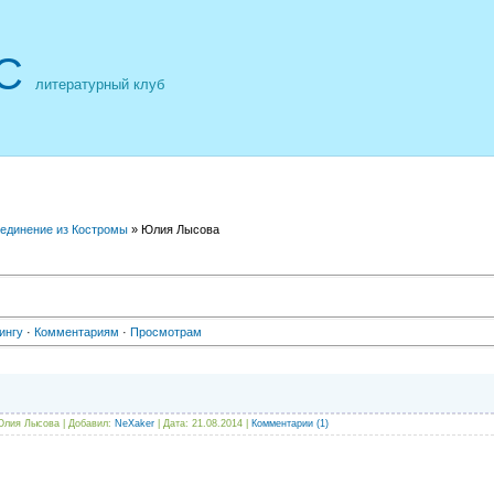
С
литературный клуб
ъединение из Костромы
» Юлия Лысова
ингу
·
Комментариям
·
Просмотрам
лия Лысова | Добавил:
NeXaker
| Дата:
21.08.2014
|
Комментарии (1)